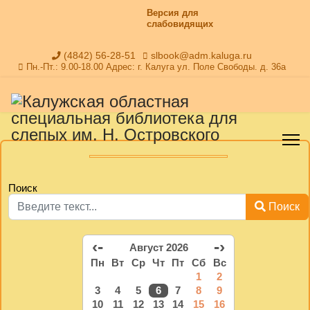
Версия для
слабовидящих
(4842) 56-28-51
slbook@adm.kaluga.ru
Пн.-Пт.: 9.00-18.00 Адрес: г. Калуга ул. Поле Свободы. д. 36а
Поиск
Поиск
‹-
-›
Август 2026
Пн
Вт
Ср
Чт
Пт
Сб
Вс
1
2
3
4
5
6
7
8
9
10
11
12
13
14
15
16