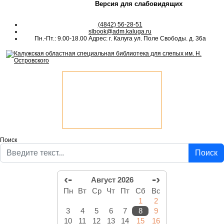
Версия для слабовидящих
(4842) 56-28-51
slbook@adm.kaluga.ru
Пн.-Пт.: 9.00-18.00 Адрес: г. Калуга ул. Поле Свободы. д. 36а
Поиск
Поиск
‹-
-›
Август 2026
Пн
Вт
Ср
Чт
Пт
Сб
Вс
1
2
3
4
5
6
7
8
9
10
11
12
13
14
15
16