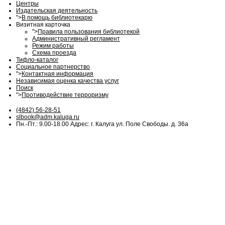
Центры
Издательская деятельность
">
В помощь библиотекарю
Визитная карточка
">
Правила пользования библиотекой
Административный регламент
Режим работы
Схема проезда
Тифло-каталог
Социальное партнерство
">
Контактная информация
Независимая оценка качества услуг
Поиск
">
Противодействие терроризму
(4842) 56-28-51
slbook@adm.kaluga.ru
Пн.-Пт.: 9.00-18.00 Адрес: г. Калуга ул. Поле Свободы. д. 36а