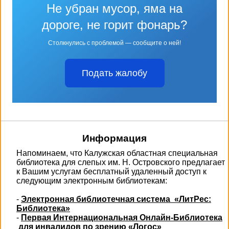
Не убран мусор, яма на
дороге, не горит фонарь?
Столкнулись с проблемой — сообщите о ней!
Подать жалобу
Информация
Напоминаем, что Калужская областная специальная
библиотека для слепых им. Н. Островского предлагает
к Вашим услугам бесплатный удаленный доступ к
следующим электронным библиотекам:
-
Электронная библиотечная система «ЛитРес:
Библиотека»
-
Первая Интернациональная Онлайн-Библиотека
для инвалидов по зрению «Логос»