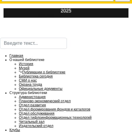
2025
ИнфоЦентр
Поиск
Главная
О нашей библиотеке
История
Музей
">
Публикации о библиотеке
Библиотека сегодня
СМИ о нас
Охрана труда
Официальные документы
Структура библиотеки
Администрация
Планово-экономический отдел
Отдел развития
Отдел формирования фондов и каталогов
Отдел обслуживания
Отдел тифлоинформационных технологий
Читальный зал
Издательский отдел
Клубы