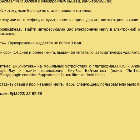
бесплатный доступ к электронным книгам, вам необходимо:
иблиотеку, если Вы ещё не стали нашим читателем;
отеку или по телефону получить логин и пароль для чтения электронных книг;
biblio.litres.ru
. Найти интересующую Вас электронную книгу в электронной б
экземпляр;
ть». Одновременно выдается не более 3 книг;
й срок (14 дней и более) книга, выданная читателю, автоматически удаляет
.
итРес: Библиотека» на мобильных устройствах с платформами iOS и Andro
gle.Play и найти приложение ЛитРес Библиотека (поиск "ЛитРес
://play.google.com/store/apps/details?id=ru.litres.android.biblio
.
ставить отзыв о прочитанной книге, чтобы следующему пользователю было п
вок: 8(48422) 22-57-66
 Первая Интернациональная Онлайн-Библиотека для инвалидов по