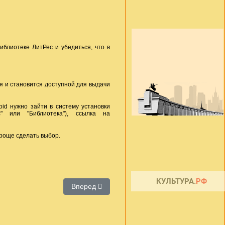
иблиотеке ЛитРес и убедиться, что в
ся и становится доступной для выдачи
id нужно зайти в систему установки
" или "Библиотека"), ссылка на
роще сделать выбор.
 зрению «Логос»
Следующий: Электронные библиотеки
Вперед