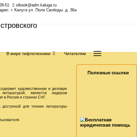
28-51
slbook@adm.kaluga.ru
Адрес: г. Калуга ул. Поле Свободы. д. 36а
В мире тифлотехники
Читателям
Полезные ссылки
 содержит художественную и деловую
й литературой, является лидером
 в России и странах СНГ.
к доступной для чтения литературы
льзователя.