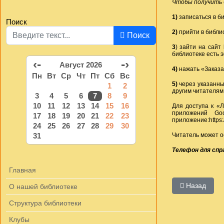
Чтобы получить 
1)
записаться в б
Поиск
2)
прийти в библи
Поиск
3
) зайти на сайт
библиотеке есть 
‹-
-›
Август 2026
4)
нажать «Заказа
Пн
Вт
Ср
Чт
Пт
Сб
Вс
5)
через указанны
1
2
другим читателям
3
4
5
6
7
8
9
10
11
12
13
14
15
16
Для доступа к «Л
приложений Goo
17
18
19
20
21
22
23
приложение:
https
24
25
26
27
28
29
30
Читатель может о
31
Телефон для спра
Главная
Предыдущий:
Назад
О нашей библиотеке
Структура библиотеки
Клубы