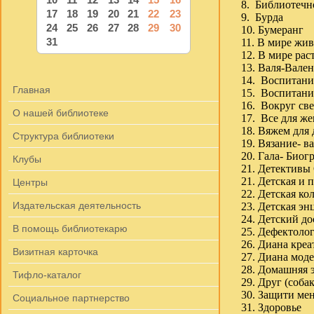
8. Библиотечн
17
18
19
20
21
22
23
9. Бурда
24
25
26
27
28
29
30
10. Бумеранг
31
11. В мире жи
12. В мире рас
13. Валя-Вале
14. Воспитание
Главная
15. Воспитани
16. Вокруг све
О нашей библиотеке
17. Все для ж
18. Вяжем для 
Структура библиотеки
19. Вязание- в
20. Гала- Биог
Клубы
21. Детективы
21. Детская и 
Центры
22. Детская ко
Издательская деятельность
23. Детская э
24. Детский до
В помощь библиотекарю
25. Дефектоло
26. Диана креа
Визитная карточка
27. Диана мод
28. Домашняя 
Тифло-каталог
29. Друг (соба
30. Защити ме
Социальное партнерство
31. Здоровье