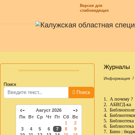
Версия для
слабовидящих
Журналы
Информация
Поиск
Поиск
1. А почему ?
2. АБВГД-ка
‹-
-›
3. Библиополе
Август 2026
4. Библиотеко
Пн
Вт
Ср
Чт
Пт
Сб
Вс
5. Библиотека
1
2
6. Библиотека 
3
4
5
6
7
8
9
7. Бино : бюд
10
11
12
13
14
15
16