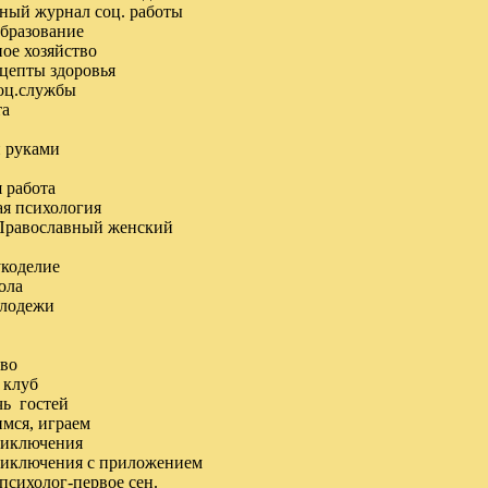
нный журнал соц. работы
образование
ое хозяйство
ецепты здоровья
соц.службы
та
и руками
 работа
ая психология
 Православный женский
укоделие
ола
олодежи
тво
 клуб
чь гостей
имся, играем
приключения
приключения с приложением
психолог-первое сен.