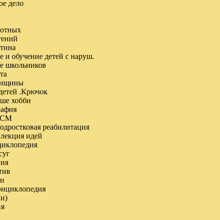
ое дело
вотных
тений
нтина
 и обучение детей с наруш.
е школьников
та
енщины
детей .Крючок
аше хобби
рафия
 СМ
подростковая реабилитация
ллекция идей
нциклопедия
суг
гия
тив
ен
энциклопедия
ки)
ня