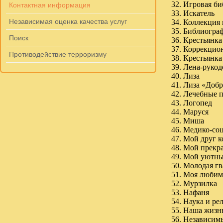
32. Игровая би
Контактная информация
33. Искатель
Независимая оценка качества услуг
34. Коллекция
35. Библиогра
Поиск
36. Крестьянка
37. Коррекцио
Противодействие терроризму
38. Крестьянк
39. Лена-рукод
40. Лиза
41. Лиза «Доб
42. Лечебные 
43. Логопед
44. Маруся
45. Миша
46. Медико-со
47. Мой друг 
48. Мой прекр
49. Мой уютн
50. Молодая г
51. Моя любим
52. Мурзилка
53. Нафаня
54. Наука и ре
55. Наша жиз
56. Независим