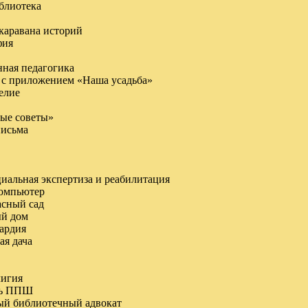
блиотека
 каравана историй
фия
нная педагогика
а с приложением «Наша усадьба»
елие
рые советы»
письма
циальная экспертиза и реабилитация
компьютер
асный сад
ый дом
вардия
ая дача
лигия
нь ППШ
ый библиотечный адвокат