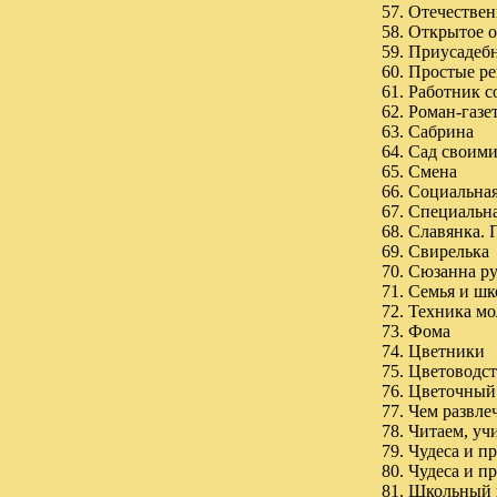
57. Отечестве
58. Открытое 
59. Приусадебн
60. Простые р
61. Работник 
62. Роман-газе
63. Сабрина
64. Сад своим
65. Смена
66. Социальная
67. Специальн
68. Славянка.
69. Свирелька
70. Сюзанна р
71. Семья и шк
72. Техника м
73. Фома
74. Цветники
75. Цветоводс
76. Цветочный
77. Чем развле
78. Читаем, уч
79. Чудеса и 
80. Чудеса и 
81. Школьный 