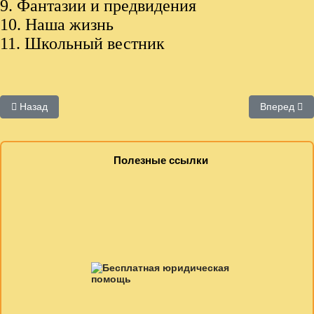
9. Фантазии и предвидения
10. Наша жизнь
11. Школьный вестник
Предыдущий: Публикации о библиотеке
Следующий
Назад
Вперед
Полезные ссылки