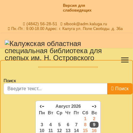
Версия для
слабовидящих
(4842) 56-28-51
slbook@adm.kaluga.ru
Пн.-Пт.: 9.00-18.00 Адрес: г. Калуга ул. Поле Свободы. д. 36а
Поиск
Поиск
‹-
-›
Август 2026
Пн
Вт
Ср
Чт
Пт
Сб
Вс
1
2
3
4
5
6
7
8
9
10
11
12
13
14
15
16