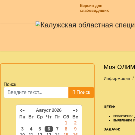
Версия для
слабовидящих
Моя ОЛИ
Информация
Поиск
Поиск
ЦЕЛИ:
‹-
-›
Август 2026
вовлечение 
Пн
Вт
Ср
Чт
Пт
Сб
Вс
выявление и
1
2
3
4
5
6
7
8
9
ЗАДАЧИ:
10
11
12
13
14
15
16