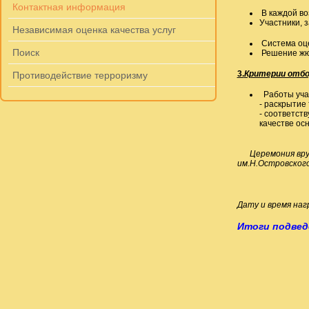
Контактная информация
В каждой во
Участники, з
Независимая оценка качества услуг
Система оце
Поиск
Решение жю
3.
Критерии отбо
Противодействие терроризму
Работы уча
- раскрытие
- соответст
качестве ос
Церемония вру
им.Н.Островского»
Дату и время на
Итоги подвед