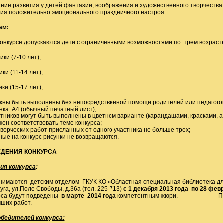
ние развития у детей фантазии, воображения и художественного творчества
я положительно эмоционального праздничного настроя.
кам
:
 конкурсе допускаются дети с ограниченными возможностями по трем возраст
ки (7-10 лет);
ки (11-14 лет);
ки (15-17 лет);
жны быть выполнены без непосредственной помощи родителей или педагого
нка: А4 (обычный печатный лист);
стников могут быть выполнены в цветном варианте (карандашами, красками, ак
жен соответствовать теме конкурса;
творческих работ присланных от одного участника не больше трех;
ные на конкурс рисунки не возвращаются.
ЕДЕНИЯ КОНКУРСА
ия конкурса
:
имаются детским отделом ГКУК КО «Областная специальная библиотека для
луга, ул.Поле Свободы, д.36а (тел. 225-713)
с 1 декабря 2013 года по 28 фев
рса будут подведены
в марте 2014 года
компетентным жюри. По итога
чших работ.
обедителей конкурса: