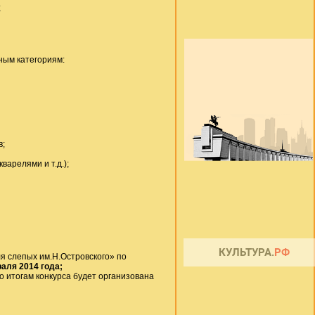
;
ным категориям:
в;
варелями и т.д.);
 слепых им.Н.Островского» по
раля 2014 года;
м конкурса будет организована