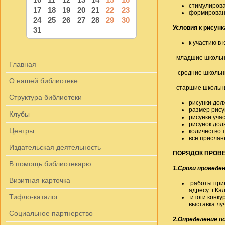
стимулирова
17
18
19
20
21
22
23
формировани
24
25
26
27
28
29
30
Условия к рисун
31
к участию в
- младшие школьни
Главная
- средние школьни
О нашей библиотеке
- старшие школьни
Структура библиотеки
рисунки дол
размер рису
Клубы
рисунки уча
рисунок дол
Центры
количество 
все прислан
Издательская деятельность
ПОРЯДОК ПРОВ
В помощь библиотекарю
1.Сроки проведен
Визитная карточка
работы прин
адресу: г.Ка
Тифло-каталог
итоги конку
выставка лу
Социальное партнерство
2.Определение п