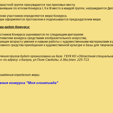
зрастной группе присуждаются три призовых места.
анявшие по итогам Конкурса I, II и III место в каждой группе, награждаются Д
нки участников определяется жюри Конкурса.
ри оформляется протоколом и подписывается председателем жюри.
ра работ Конкурса
:
стников Конкурса оцениваются по следующим критериям:
 тематики конкурса средствами изобразительного искусства;
вующие возрасту умения и навыки работы с художественными материалами в
новного средства приобщения к художественной культуре и базы для творчес
чения призов будет организована на базе ГКУК КО «Областная специальна
 по адресу: г.Калуга, ул.Поле Свободы, д.36а (тел. 225-713.
граждения определит жюри
.
ения конкурса "Моя олимпиада"