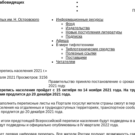
лабовидящих
П
Информационные ресурсы
Фонд
Издательства
Новые поступления литературы
Подписка
Афиша
В мире тифлотехники
Тифлотехнические средства
Полезные ссылки
Поставщики
Читателям
ерепись населения 2021 г.»
юля 2021
Просмотров: 3156
Правительство приняло постановление о сроках
2021 году.
ерепись населения пройдет с 15 октября по 14 ноября 2021 года. На т
ия продлится до 20 декабря 2021 года.
полнить переписные листы на Портале госуслуг жители страны смогут в пери
аселения на отдаленных и труднодоступных территориях, транспортное сооб
 продлится до 20 декабря 2021 года.
итоги предстоящей Всероссийской переписи населения будут подведены в а
дут подведены и официально опубликованы в IV квартале 2022 года.
дет первая цифровая перепись. Все жители России получат возможность с