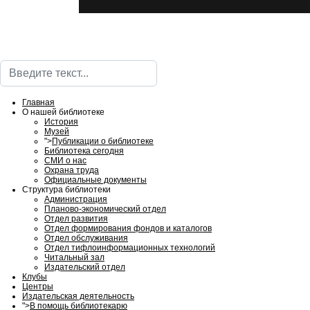
Поиск
Главная
О нашей библиотеке
История
Музей
">
Публикации о библиотеке
Библиотека сегодня
СМИ о нас
Охрана труда
Официальные документы
Структура библиотеки
Администрация
Планово-экономический отдел
Отдел развития
Отдел формирования фондов и каталогов
Отдел обслуживания
Отдел тифлоинформационных технологий
Читальный зал
Издательский отдел
Клубы
Центры
Издательская деятельность
">
В помощь библиотекарю