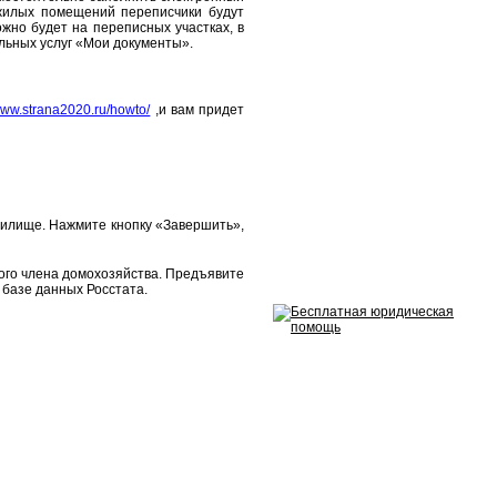
 жилых помещений переписчики будут
но будет на переписных участках, в
льных услуг «Мои документы».
/www.strana2020.ru/howto/
,и вам придет
 жилище. Нажмите кнопку «Завершить»,
дого члена домохозяйства. Предъявите
 базе данных Росстата.
ры Калужской области»