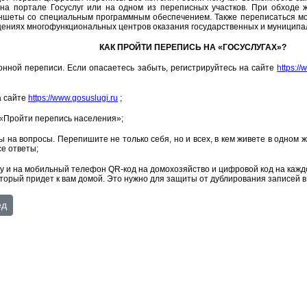
на портале Госуслуг или на одном из переписных участков. При обходе
ншеты со специальным программным обеспечением. Также переписаться мож
щениях многофункциональных центров оказания государственных и муниципа
КАК ПРОЙТИ ПЕРЕПИСЬ НА «ГОСУСЛУГАХ»?
ронной переписи. Если опасаетесь забыть, регистрируйтесь на сайте
https:/
а сайте
https://www.gosuslugi.ru
;
 «Пройти перепись населения»;
ы на вопросы. Перепишите не только себя, но и всех, в кем живете в одном
се ответы;
чту и на мобильный телефон QR-код на домохозяйство и цифровой код на каж
оторый придет к вам домой. Это нужно для защиты от дублирования записей в
Независимая система оценки качества работы учреждений культу
ющий: Контактная информация
ед