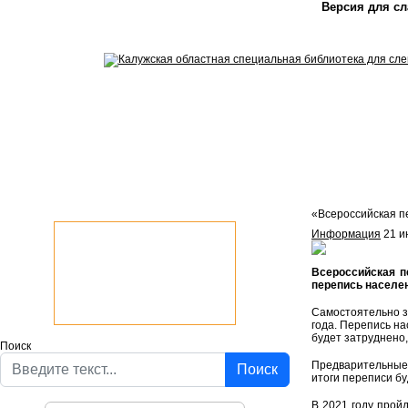
Версия для с
«Всероссийская п
Информация
21 и
Всероссийская п
перепись населен
Самостоятельно за
года. Перепись н
будет затруднено,
Поиск
Предварительные 
Поиск
итоги переписи бу
В 2021 году прой