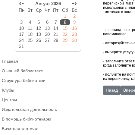
‹-
-›
Август 2026
переписной лист 
использовать пла
Пн
Вт
Ср
Чт
Пт
Сб
Вс
том числе в поме
1
2
3
4
5
6
7
8
9
10
11
12
13
14
15
16
- в период элект
17
18
19
20
21
22
23
напоминание;
24
25
26
27
28
29
30
- авторизуйтесь н
31
- выберите услугу
Главная
- заполните ответ
когда заполните в
О нашей библиотеке
- получите на по
их переписчику, к
Структура библиотеки
Предыдущий: «
Следу
Клубы
Назад
Впер
Центры
Издательская деятельность
В помощь библиотекарю
Визитная карточка