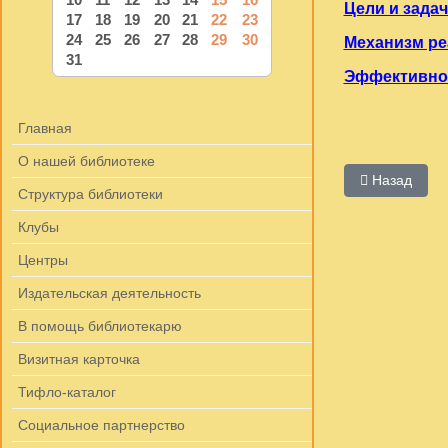
Цели и задач
17
18
19
20
21
22
23
24
25
26
27
28
29
30
Механизм ре
31
Эффективнос
Главная
О нашей библиотеке
Предыдущий:
Назад
Структура библиотеки
Клубы
Центры
Издательская деятельность
В помощь библиотекарю
Визитная карточка
Тифло-каталог
Социальное партнерство