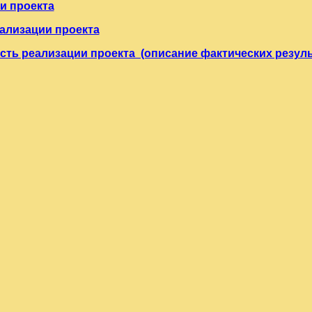
и проекта
ализации проекта
ть реализации проекта (описание фактических резуль
 краткое описание