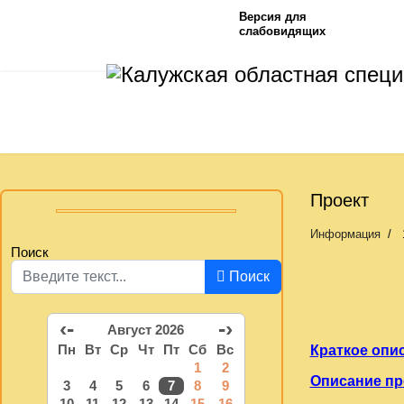
Версия для
слабовидящих
Проект
Информация
Поиск
Поиск
‹-
-›
Август 2026
Пн
Вт
Ср
Чт
Пт
Сб
Вс
Краткое опи
1
2
Описание пр
3
4
5
6
7
8
9
10
11
12
13
14
15
16