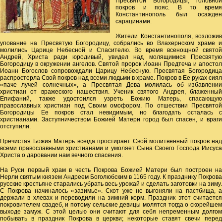
Пресвятой Богородицы, головной
покров и пояс. В то время
Константинополь был осажден
сарацинами.
Жители Константинополя, возложив
упование на Пресвятую Богородицу, собрались во Влахернском храме и
молились Царице Небесной и Спасителю. Во время всенощной святой
Андрей, Христа ради юродивый, увидел над молящимися Пресвятую
Богородицу в окружении ангелов. Святой пророк Иоанн Предтеча и апостол
Иоанн Богослов сопровождали Царицу Небесную. Пресвятая Богородица
распростерла Свой покров над всеми людьми в храме. Покров в Ее руках сиял
«паче лучей солнечных», а Пресвятая Дева молилась об избавлении
христиан от вражеского нашествия. Ученик святого Андрея, блаженный
Епифаний, также удостоился узреть Божию Матерь, спасающую
православных христиан под Своим омофором. По отшествии Пресвятой
Богородицы Ее покров стал невидимым, но благодать осталась с
христианами. Заступничеством Божией Матери город был спасен, и враги
отступили.
Пречистая Божия Матерь всегда простирает Свой молитвенный покров над
всеми православными христианами и умоляет Сына Своего Господа Иисуса
Христа о даровании нам вечного спасения.
На Руси первый храм в честь Покрова Божией Матери был построен на
Нерли святым князем Андреем Боголюбским в 1165 году. К празднику Покрова
русские крестьяне старались убрать весь урожай и сделать заготовки на зиму.
С Покрова начиналось «зазимье». Скот уже не выгоняли на пастбища, а
держали в хлевах и переводили на зимний корм. Праздник этот считается
покровителем свадеб, и потому сельские девицы молятся тогда о скорейшем
выходе замуж. С этой целью они считают для себя непременным долгом
побывать в праздник Покрова в церкви; некоторые ставят свечи перед