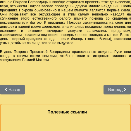
иконою Покрова Богородицы и вообще стараются провести этот день весело,
веря, что «если Покров весело проведешь, дружка милого найдешь». Около
праздника Покрова обыкновенно в нашем климате являются первые снега.
Они покрывают все окружающее и этим самым невольно наводят на
сближение этого естественного белого зимнего покрова со свадебным
покрывалом или фатою. К празднику Покрова заканчивалось на селе для
девушек и парней время хороводов, и начинались посиделки, когда длинными
осенними и зимними вечерами девушки занимались прядением,
вышиванием, вязанием под пение народных песен, колядок и кантов. В этот
день - первый праздник холода - пекли блинцы (тонкие блины), «запекали
углы», чтобы из жилища тепло не выдувало.
В день Покрова Пресвятой Богородицы православные люди на Руси шли
всегда в храмы всеми семьями
,
чтобы в молитве испросить милости и
заступления Божией Матери.
Предыдущий: МФЦ
Следующий:
Назад
Вперед
Полезные ссылки