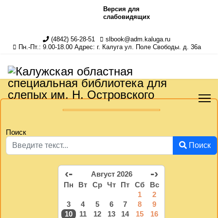
Версия для
слабовидящих
(4842) 56-28-51
slbook@adm.kaluga.ru
Пн.-Пт.: 9.00-18.00 Адрес: г. Калуга ул. Поле Свободы. д. 36а
Поиск
Поиск
‹-
-›
Август 2026
Пн
Вт
Ср
Чт
Пт
Сб
Вс
1
2
3
4
5
6
7
8
9
10
11
12
13
14
15
16