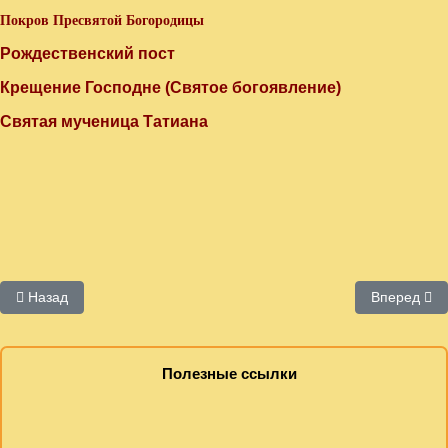
Покров Пресвятой Богородицы
Рождественский пост
Крещение Господне (Святое богоявление)
Святая мученица Татиана
Предыдущий: Крещение Господне
Следующий:
Назад
Вперед
Полезные ссылки