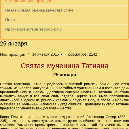
Контактная информация
Независимая оценка качества услуг
Поиск
Противодействие терроризму
25 января
Информация
14 января 2015
Просмотров: 2142
Святая мученица Татиана
25 января
Святая мученица Татиана родилась в знатной римской семье – ее отец
трижды избирался консулом. Он был тайным христианином и воспитал дочь
преданной Богу и Церкви. Достигнув совершеннолетия, Татиана не стала
выходить замуж и все свои силы отдала Церкви. Она была поставлена
диаконисой в одном из римских храмов и служила Богу, в посте и молитве
ухаживая за больными и помогая нуждающимся. Праведность свою Татиане
предстояло увенчать венцом мученичества.
Когда Римом начал править шестнадцатилетний Александр Север (222 –
235), вся власть сосредоточилась в руках злейшего врага и гонителя
христиан Ульпиана. Кровь христианская полилась рекой. Схвачена была и