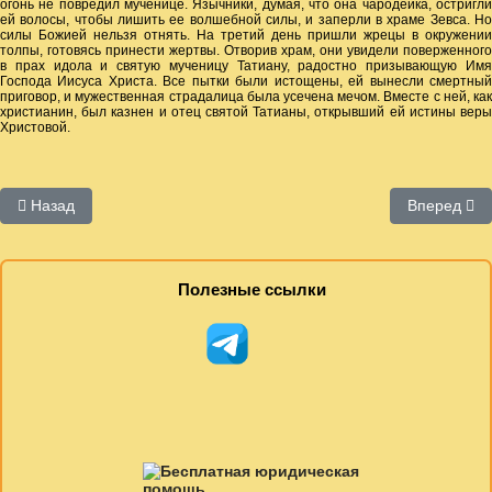
огонь не повредил мученице. Язычники, думая, что она чародейка, остригли
ей волосы, чтобы лишить ее волшебной силы, и заперли в храме Зевса. Но
силы Божией нельзя отнять. На третий день пришли жрецы в окружении
толпы, готовясь принести жертвы. Отворив храм, они увидели поверженного
в прах идола и святую мученицу Татиану, радостно призывающую Имя
Господа Иисуса Христа. Все пытки были истощены, ей вынесли смертный
приговор, и мужественная страдалица была усечена мечом. Вместе с ней, как
христианин, был казнен и отец святой Татианы, открывший ей истины веры
Христовой.
Предыдущий: Планы работы центра
Следующий
Назад
Вперед
Полезные ссылки