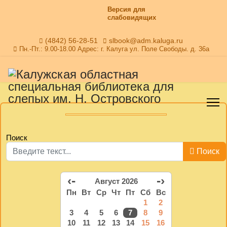
Версия для
слабовидящих
(4842) 56-28-51
slbook@adm.kaluga.ru
Пн.-Пт.: 9.00-18.00 Адрес: г. Калуга ул. Поле Свободы. д. 36а
Поиск
Поиск
‹-
-›
Август 2026
Пн
Вт
Ср
Чт
Пт
Сб
Вс
1
2
3
4
5
6
7
8
9
10
11
12
13
14
15
16