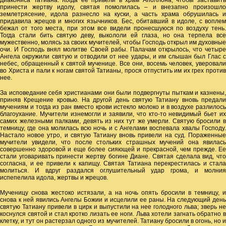
диакониса Татиана. Когда ее привели в храм Аполлона, чтобы заставить
принести жертву идолу, святая помолилась – и внезапно произошло
землетрясение, идола разнесло на куски, а часть храма обрушилась и
придавила жрецов и многих язычников. Бес, обитавший в идоле, с воплем
бежал от того места, при этом все видели пронесшуюся по воздуху тень.
Тогда стали бить святую деву, выкололи ей глаза, но она терпела все
мужественно, молясь за своих мучителей, чтобы Господь открыл им духовные
очи. И Господь внял молитве Своей рабы. Палачам открылось, что четыре
Ангела окружили святую и отводили от нее удары, и им слышан был Глас с
небес, обращенный к святой мученице. Все они, восемь человек, уверовали
во Христа и пали к ногам святой Татианы, прося отпустить им их грех против
нее.
За исповедание себя христианами они были подвергнуты пыткам и казнены,
приняв Крещение кровью. На другой день святую Татиану вновь предали
мучениям и тогда из ран вместо крови истекло молоко и в воздухе разлилось
благоухание. Мучители изнемогли и заявили, что кто-то невидимый бьет их
самих железными палками, девять из них тут же умерли. Святую бросили в
темницу, где она молилась всю ночь и с Ангелами воспевала хвалы Господу.
Настало новое утро, и святую Татиану вновь привели на суд. Пораженные
мучители увидели, что после стольких страшных мучений она явилась
совершенно здоровой и еще более сияющей и прекрасной, чем прежде. Ее
стали уговаривать принести жертву богине Диане. Святая сделала вид, что
согласна, и ее привели к капищу. Святая Татиана перекрестилась и стала
молиться. И вдруг раздался оглушительный удар грома, и молния
испепелила идола, жертвы и жрецов.
Мученицу снова жестоко истязали, а на ночь опять бросили в темницу, и
снова к ней явились Ангелы Божии и исцелили ее раны. На следующий день
святую Татиану привели в цирк и выпустили на нее голодного льва; зверь не
коснулся святой и стал кротко лизать ее ноги. Льва хотели загнать обратно в
клетку, и тут он растерзал одного из мучителей. Татиану бросили в огонь, но и