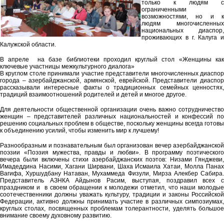
только к людям с
ограниченными
возможностями, но и к
людям многочисленных
национальных диаспор,
проживающих в г. Калуга и
Калужской области.
В апреле на базе библиотеки проходил круглый стол «Женщины как
ключевые участницы межкультурного диалога»
В круглом столе принимали участие представители многочисленных диаспор
города – азербайджанской, армянской, еврейской. Представители диаспор
рассказывали интересные факты о традиционных семейных ценностях,
традиций взаимоотношений родителей и детей и многое другое.
Для деятельности общественной организации очень важно сотрудничество
женщин – представителей различных национальностей и конфессий по
решению социальных проблем в обществе, поскольку женщины всегда готовы
к объединению усилий, чтобы изменить мир к лучшему!
Разнообразным и познавательным был организован вечер азербайджанской
поэзии «Поэзия мужества, правды и любви». В программу поэтического
вечера были включены стихи азербайджанских поэтов: Низами Гянджеви,
Имадеддина Насими, Хагани Ширвани, Шаха Исмаила Хатаи, Молла Панах
Вагифа, Хуршудбану Натаван, Мухаммеда Физули, Мирза Алекбер Сабира.
Представитель АЗНКА Айдынов Расим, выступая, поздравил всех с
праздником и в своем обращении к молодежи отметил, что наши молодые
соотечественники должны уважать культуру, традиции и законы Российской
Федерации, активно должны принимать участие в различных симпозиумах,
круглых столах, посвященных проблемам толерантности, уделять большое
внимание своему духовному развитию.