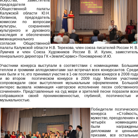
искусства, заместитель
председателя
Общественной палаты
Калужской области Ю.Н.
Логвинов, председатель
комиссии по вопросам
культуры, сохранению
культурного и духовного
наследия и обеспечению
межнационального
согласия Общественной
палаты Калужской области Н.В. Терехова, член союза писателей России Н. В.
Лукичев и член Союза Художников России В. И. Кузин, заместитель
генерального директора ГК «ЗемляСервис» Пономаренко И.Ю.
Участники конкурса выступали в соответствии с номинациями. Большим
теплом и громкими аплодисментами зал встречал всех конкурсантов. Среди
них были и те, кто принимал участие в 1-ом поэтическом конкурсе в 2008 году
и во втором поэтическом конкурсе в 2009 году. Многие участники
сопровождали свои выступления музыкальным оформлением. Большой
интерес вызвала номинация «авторское исполнение песен собственного
сочинения». Представленные на суд жюри и зрителей песни поразили всех
собравшихся своей проникновенностью, глубиной, поэтичностью и
музыкальностью.
Победители поэтического
конкурса «Стойкость,
мужество, преодоление» в
четырёх номинациях
были награждены
дипломами и ценными
призами, все остальные