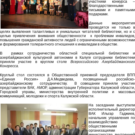
участники конкурса –
благодарственными
письмами и памятными
подарками.
Данные мероприятия
проводятся не только в
целях выявления талантливых и уникальных читателей библиотеки, но и с
целью привлечения внимания общественности к проблемам инвалидов,
повышения гражданской активности людей с ограниченными возможностями
и формирования толерантного отношения к инвалидам в обществе.
В рамках сотрудничества областной специальной библиотеки и
азербайджанской культурной автономии в Калуге сотрудники библиотеки
приняли участие в круглом столе
Всероссийского Азербайджанског
Конгресса.
Круглый стол состоялся в Общественной приемной председателя ВПП
«Единая Россия» Д.А.Медведева, посвященный российско-
азербайджанскому сотрудничеству. В совещании приняли участие
представители ВАК, АМОР, администрации Губернатора Калужской области,
Городской управы, министерства внутренней политики и массовых
коммуникаций, молодежи и спорта Калужской области.
На заседании выступили
исполнительный директор
ВАК Ильгар Гаджиев,
начальник управления по
взаимодействию с
общественными
организациями
министерства внутренней