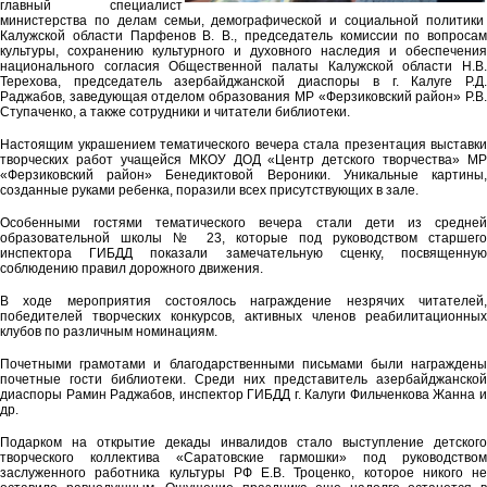
главный специалист
министерства по делам семьи, демографической и социальной политики
Калужской области Парфенов В. В., председатель комиссии по вопросам
культуры, сохранению культурного и духовного наследия и обеспечения
национального согласия Общественной палаты Калужской области Н.В.
Терехова, председатель азербайджанской диаспоры в г. Калуге Р.Д.
Раджабов, заведующая отделом образования МР «Ферзиковский район» Р.В.
Ступаченко, а также сотрудники и читатели библиотеки.
Настоящим украшением тематического вечера стала презентация выставки
творческих работ учащейся МКОУ ДОД «Центр детского творчества» МР
«Ферзиковский район» Бенедиктовой Вероники. Уникальные картины,
созданные руками ребенка, поразили всех присутствующих в зале.
Особенными гостями тематического вечера стали дети из средней
образовательной школы № 23, которые под руководством старшего
инспектора ГИБДД показали замечательную сценку, посвященную
соблюдению правил дорожного движения.
В ходе мероприятия состоялось награждение незрячих читателей,
победителей творческих конкурсов, активных членов реабилитационных
клубов по различным номинациям.
Почетными грамотами и благодарственными письмами были награждены
почетные гости библиотеки. Среди них представитель азербайджанской
диаспоры Рамин Раджабов, инспектор ГИБДД г. Калуги Фильченкова Жанна и
др.
Подарком на открытие декады инвалидов стало выступление детского
творческого коллектива «Саратовские гармошки» под руководством
заслуженного работника культуры РФ Е.В. Троценко, которое никого не