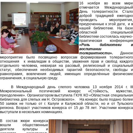
16 ноября во всем мире
отмечается Международный
День толерантности. Стало
доброй традицией ежегодно
проводить мероприятия,
приуроченные к этой дате, и в
нашей библиотеке. На базе
областной специальной
библиотеки состоялась научно-
практическая конференция
«Роль библиотеки в
воспитании
толерантности».
Данное
мероприятие было посвящено вопросам формирования толерантного
отношения к инвалидам в обществе, уважения прав и свобод каждого
отдельного человека, невзирая на расовый, религиозный и социальный
статус, обеспечения необходимых гарантий безопасности, свободы и
равноправия, вовлечения людей, имеющих определённые физические
ограничения, в социальную среду.
В Международный день слепого человека 13 ноября 2014 г. III
Межрегиональный поэтический конкурс «Стойкость, мужество,
преодоление». Организатором выступила ГКУК КО «Областная специальная
библиотека для слепых им Н. Островского». На конкурс было подано более
50 заявок не только от г. Калуги и Калужской области, но и от Тульского
региона. Возраст участников конкурса от 15 до 78 лет. Участники конкурса
выступали в нескольких номинациях.
В состав жюри конкурса
вошли общественные
деятели культуры и