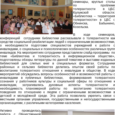
семинары, круглые столы
по проблеме
толерантности в ЦБС
Калужской области:
«Библиотека – территория
толерантности» в ЦБС г.
Обнинска, Бабынино,
Козельска.
В ходе семинаров,
конференций сотрудники библиотеки рассказывали о толерантности как
средстве социальной реабилитации людей с ограниченными возможностями,
о необходимости подготовки специалистов учреждений к работе с
инвалидами, о социальных и психологических особенностях различных групп
инвалидов. На мероприятиях сотрудники представляли слайд-программы по
теме «Библиотека и толерантность в информационном обществе»,
подготовлены обзоры литературы по данной тематике и выставки изданных
библиотекой для слепых книг в специальных форматах. Сотрудники
районных и сельских библиотек делились опытом своей работы по
воспитанию толерантного отношения к инвалидам в обществе. В ходе
мероприятий обсуждались вопросы особенностей и возможностей работы с
инвалидами в публичных библиотеках, формирования толерантного
сознания у работников культуры и социальной сферы по отношению к
инвалидам, затрагивались духовные аспекты толерантности и
необходимость планомерной работы по воспитанию толерантного
поведения по отношению к людям с ограниченными возможностями в
детской и молодёжной среде. Эта работа позволила укрепить связи с
местными органами управления, государственными и негосударственными
организациями, с различными категориями населения.
Активно проводилась
работа с Общественной