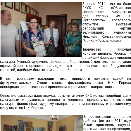
3 июля 2014 года на базе
ГКУК КО «Областная
специальная библиотека
для слепых им Н.
Островского» состоялось
открытие выставки
репродукций картин
величайшего художника
Николая Константиновича
Рериха «Русь великая».
Творчество Николая
Константиновича Рериха -
ярчайший феномен мировой
культуры. Ученый, художник, философ, общественный деятель – он оставил
огромнейшее творческое наследие, которое поражает своей духовной
красотой, идейным богатством и разнообразием.
В его творческом наследии тема терпимости является одной из
фундаментальных. Около сорока философских эссе Н.К. Рериха
непосредственно связаны с принципом терпимости, толерантности.
Открытие выставки дало возможность читателям библиотеки приобщиться к
культурным и духовным ценностям человека, прикоснуться к высокой
культуре, философии, мудрому содержанию, таинственному и загадочному
миру полотен Н.К. Рериха.
В соответствии с планом
работы Центра в 2014 году
были проведены научно-
практические конференции,