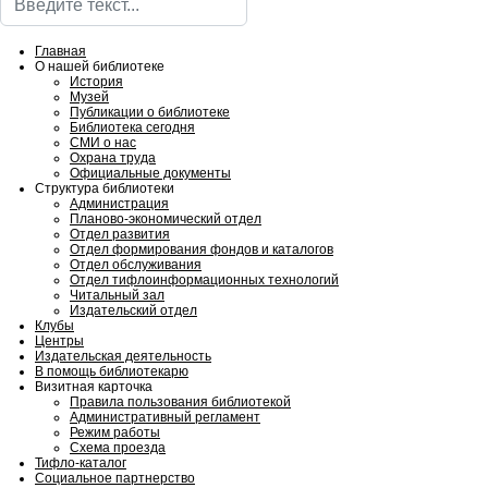
Главная
О нашей библиотеке
История
Музей
Публикации о библиотеке
Библиотека сегодня
СМИ о нас
Охрана труда
Официальные документы
Структура библиотеки
Администрация
Планово-экономический отдел
Отдел развития
Отдел формирования фондов и каталогов
Отдел обслуживания
Отдел тифлоинформационных технологий
Читальный зал
Издательский отдел
Клубы
Центры
Издательская деятельность
В помощь библиотекарю
Визитная карточка
Правила пользования библиотекой
Административный регламент
Режим работы
Схема проезда
Тифло-каталог
Социальное партнерство