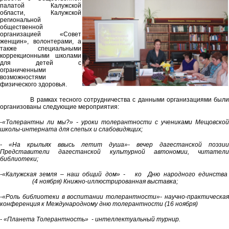
палатой Калужской
области, Калужской
региональной
общественной
организацией «Совет
женщин», волонтерами, а
также специальными
коррекционными школами
для детей с
ограниченными
возможностями
физического здоровья.
В рамках тесного сотрудничества с данными организациями были
организованы следующие мероприятия:
-
«Толерантны ли мы?» - уроки толерантности с учениками Мещовской
школы-интерната для слепых и слабовидящих;
- «На крыльях ввысь летит душа»- вечер дагестанской поэзии
Представители дагестанской культурной автономии, читатели
библиотеки;
-«Калужская земля – наш общий дом» - ко Дню народного единства
(4 ноября) Книжно-иллюстрированная выставка;
-«Роль библиотеки в воспитании толерантности»- научно-практическая
конференция к Международному дню толерантности (16 ноября)
- «Планета Толерантность» - интеллектуальный турнир.