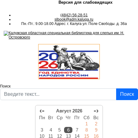
Версия для слабовидящих
(4842) 56-28-51
slbook@adm.kaluga.ru
Пн.-Пт.: 9.00-18.00 Адрес: г. Калуга ул. Поле Свободы. д. 36а
Поиск
Поиск
‹-
-›
Август 2026
Пн
Вт
Ср
Чт
Пт
Сб
Вс
1
2
3
4
5
6
7
8
9
10
11
12
13
14
15
16