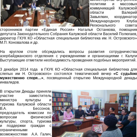
политики и массовых
коммуникаций Калужской
области Валерий
Завьялкин, координатор
Международного Клуба
Регионального совета
сторонников партии «Единая Россия» Наталья Останкова, помощник
депутата Законодательного Собрания Калужской области Василий Полюгаев,
директор ГКУК КО «Областная специальная библиотека им. Н. Островского»
М.П. Коновалова и др.
На круглом столе обсуждались вопросы развития сотрудничества
азербайджанского отделения с учреждениями и организациями г. Калуги
Выступающие отметили необходимость проведения подобных мероприятий.
3 декабря 2014 года в ГКУК КО «Областная специальная библиотека для
слепых им Н. Островского» состоялся тематический вечер
«С судьбою
мужественно споря…»
, посвященный открытию Международной декад
инвалидов.
В открытии Декады приняли
участие заместитель
министра культуры и
туризма Калужской области
В.А. Бессонов,
председатель комиссии по
вопросам физической
культуры, спорта, туризма
и поддержки граждан с
ограниченными
возможностями А.А. Галич,