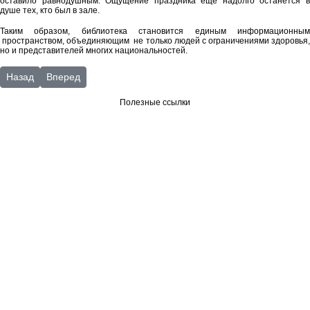
оставило равнодушным. Ощущение праздника еще надолго останется в
душе тех, кто был в зале.
Таким образом, библиотека становится единым информационным
пространством, объединяющим не только людей с ограничениями здоровья,
но и представителей многих национальностей.
Предыдущий: 2014 год
Следующий: Графики Внестационарный отдел
Назад
Вперед
Полезные ссылки