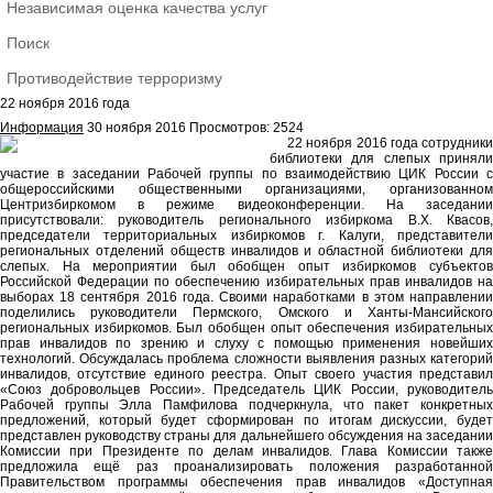
Независимая оценка качества услуг
Поиск
Противодействие терроризму
22 ноября 2016 года
Информация
30 ноября 2016
Просмотров: 2524
22 ноября 2016 года сотрудник
библиотеки для слепых приняли
участие в заседании Рабочей группы по взаимодействию ЦИК России с
общероссийскими общественными организациями, организованном
Центризбиркомом в режиме видеоконференции. На заседании
присутствовали: руководитель регионального избиркома В.Х. Квасов,
председатели территориальных избиркомов г. Калуги, представители
региональных отделений обществ инвалидов и областной библиотеки для
слепых. На мероприятии был обобщен опыт избиркомов субъектов
Российской Федерации по обеспечению избирательных прав инвалидов на
выборах 18 сентября 2016 года. Своими наработками в этом направлении
поделились руководители Пермского, Омского и Ханты-Мансийского
региональных избиркомов. Был обобщен опыт обеспечения избирательных
прав инвалидов по зрению и слуху с помощью применения новейших
технологий. Обсуждалась проблема сложности выявления разных категорий
инвалидов, отсутствие единого реестра. Опыт своего участия представил
«Союз добровольцев России». Председатель ЦИК России, руководитель
Рабочей группы Элла Памфилова подчеркнула, что пакет конкретных
предложений, который будет сформирован по итогам дискуссии, будет
представлен руководству страны для дальнейшего обсуждения на заседании
Комиссии при Президенте по делам инвалидов. Глава Комиссии также
предложила ещё раз проанализировать положения разработанной
Правительством программы обеспечения прав инвалидов «Доступная