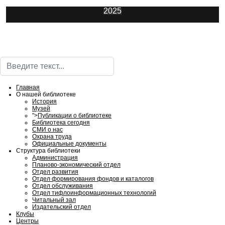
2025
ИнфоЦентр
Поиск
Главная
О нашей библиотеке
История
Музей
">
Публикации о библиотеке
Библиотека сегодня
СМИ о нас
Охрана труда
Официальные документы
Структура библиотеки
Администрация
Планово-экономический отдел
Отдел развития
Отдел формирования фондов и каталогов
Отдел обслуживания
Отдел тифлоинформационных технологий
Читальный зал
Издательский отдел
Клубы
Центры