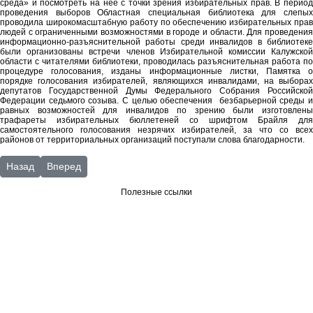
среда» и посмотреть на неё с точки зрения избирательных прав. В период
проведения выборов Областная специальная библиотека для слепых
проводила широкомасштабную работу по обеспечению избирательных прав
людей с ограниченными возможностями в городе и области. Для проведения
информационно-разъяснительной работы среди инвалидов в библиотеке
были организованы встречи членов Избирательной комиссии Калужской
области с читателями библиотеки, проводилась разъяснительная работа по
процедуре голосования, изданы информационные листки, Памятка о
порядке голосования избирателей, являющихся инвалидами, на выборах
депутатов Государственной Думы Федерального Собрания Российской
Федерации седьмого созыва. С целью обеспечения безбарьерной среды и
равных возможностей для инвалидов по зрению были изготовлены
трафареты избирательных бюллетеней со шрифтом Брайля для
самостоятельного голосования незрячих избирателей, за что со всех
районов от территориальных организаций поступали слова благодарности.
Предыдущий: Областной творческий конкурс детского рисунка «Р
Следующий: ноябрь
Назад
Вперед
Полезные ссылки