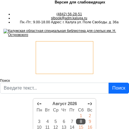
Версия для слабовидящих
(4842) 56-28-51
slbook@adm.kaluga.ru
Пн.-Пт.: 9.00-18.00 Адрес: г. Калуга ул. Поле Свободы. д. 36а
Поиск
Поиск
‹-
-›
Август 2026
Пн
Вт
Ср
Чт
Пт
Сб
Вс
1
2
3
4
5
6
7
8
9
10
11
12
13
14
15
16