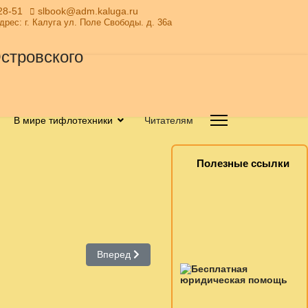
28-51
slbook@adm.kaluga.ru
Адрес: г. Калуга ул. Поле Свободы. д. 36а
В мире тифлотехники
Читателям
Полезные ссылки
Следующий: Руководители
Вперед