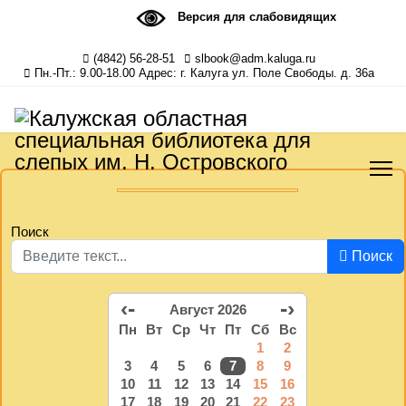
Версия для слабовидящих
(4842) 56-28-51
slbook@adm.kaluga.ru
Пн.-Пт.: 9.00-18.00 Адрес: г. Калуга ул. Поле Свободы. д. 36а
Поиск
Поиск
‹-
-›
Август 2026
Пн
Вт
Ср
Чт
Пт
Сб
Вс
1
2
3
4
5
6
7
8
9
10
11
12
13
14
15
16
17
18
19
20
21
22
23