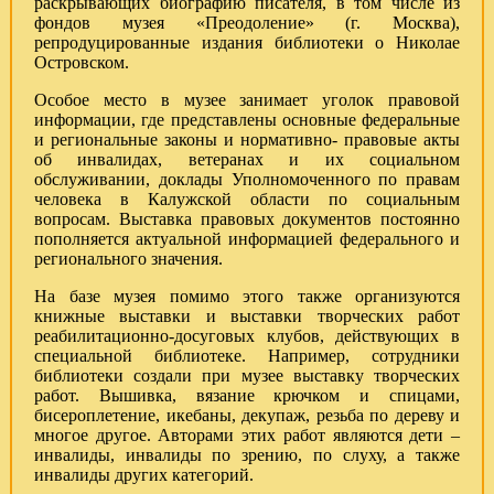
раскрывающих биографию писателя, в том числе из
фондов музея «Преодоление» (г. Москва),
репродуцированные издания библиотеки о Николае
Островском.
Особое место в музее занимает уголок правовой
информации, где представлены основные федеральные
и региональные законы и нормативно- правовые акты
об инвалидах, ветеранах и их социальном
обслуживании, доклады Уполномоченного по правам
человека в Калужской области по социальным
вопросам. Выставка правовых документов постоянно
пополняется актуальной информацией федерального и
регионального значения.
На базе музея помимо этого также организуются
книжные выставки и выставки творческих работ
реабилитационно-досуговых клубов, действующих в
специальной библиотеке. Например, сотрудники
библиотеки создали при музее выставку творческих
работ. Вышивка, вязание крючком и спицами,
бисероплетение, икебаны, декупаж, резьба по дереву и
многое другое. Авторами этих работ являются дети –
инвалиды, инвалиды по зрению, по слуху, а также
инвалиды других категорий.