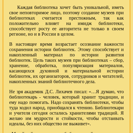
Каждая библиотека хочет быть уникальной, иметь
свое неповторимое лицо, поэтому создание музеев при
библиотеках считается престижным, так как
положительно влияет на имидж библиотеки,
способствует росту ее авторитета не только в своем
регионе, но и в России в целом.
В настоящее время возрастает осознание важности
сохранения истории библиотек. Этому способствует и
накопленный материал по истории развития
библиотек. Цель таких музеев при библиотеках – сбор,
хранение, обработка, популяризация материалов,
касающихся духовной и материальной истории
библиотек, их организаторов, сотрудников и читателей,
накопленных знаний библиотечного дела.
Не зря академик Д.С. Лихачев писал: «…Я думаю, что
библиотекарь - человек, который хранит традиции, и
ему надо помогать. Надо сохранять библиотеки, чтобы
туда ходил народ, приобщался к чтению. Библиотекари
и учителя сегодня остались хранителями традиций. Я
желаю им мудрости и стойкости, чтобы отстаивать
идеалы, без них общество не выживет».