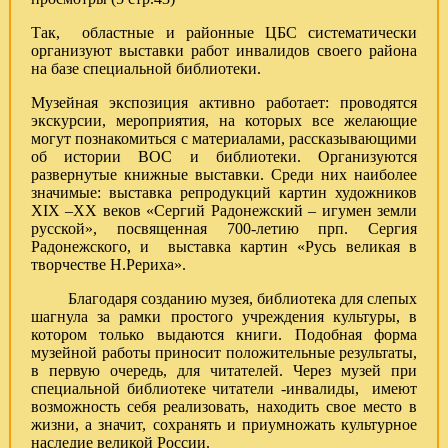
Так, областные и районные ЦБС систематически
организуют выставки работ инвалидов своего района
на базе специальной библиотеки.
Музейная экспозиция активно работает: проводятся
экскурсии, мероприятия, на которых все желающие
могут познакомиться с материалами, рассказывающими
об истории ВОС и библиотеки. Организуются
развернутые книжные выставки. Среди них наиболее
значимые: выставка репродукций картин художников
XIX –XX веков «Сергий Радонежский – игумен земли
русской», посвященная 700-летию прп. Сергия
Радонежского, и выставка картин «Русь великая в
творчестве Н.Рериха».
Благодаря созданию музея, библиотека для слепых
шагнула за рамки простого учреждения культуры, в
котором только выдаются книги. Подобная форма
музейной работы приносит положительные результаты,
в первую очередь, для читателей. Через музей при
специальной библиотеке читатели -инвалиды, имеют
возможность себя реализовать, находить свое место в
жизни, а значит, сохранять и приумножать культурное
наследие великой России.