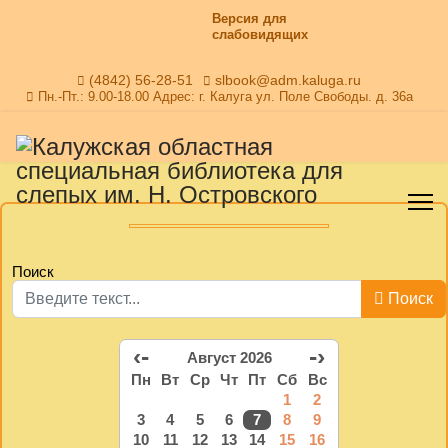
Версия для
слабовидящих
(4842) 56-28-51
slbook@adm.kaluga.ru
Пн.-Пт.: 9.00-18.00 Адрес: г. Калуга ул. Поле Свободы. д. 36а
Поиск
Поиск
‹-
-›
Август 2026
Пн
Вт
Ср
Чт
Пт
Сб
Вс
1
2
3
4
5
6
7
8
9
10
11
12
13
14
15
16