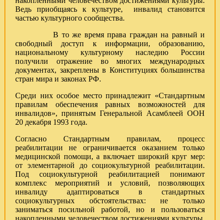
накопленными человечеством достижениями культуры.
Ведь приобщаясь к культуре, инвалид становится
частью культурного сообщества.
В то же время права граждан на равный и
свободный доступ к информации, образованию,
национальному культурному наследию России
получили отражение во многих международных
документах, закреплены в Конституциях большинства
стран мира и законах РФ.
Среди них особое место принадлежит «Стандартным
правилам обеспечения равных возможностей для
инвалидов», принятым Генеральной Асамблеей ООН
20 декабря 1993 года.
Согласно Стандартным правилам, процесс
реабилитации не ограничивается оказанием только
медицинской помощи, а включает широкий круг мер:
от элементарной до социокультурной реабилитации.
Под социокультурной реабилитацией понимают
комплекс мероприятий и условий, позволяющих
инвалиду адаптироваться в стандартных
социокультурных обстоятельствах: не только
заниматься посильной работой, но и пользоваться
накопленными человечеством достижениями культуры.