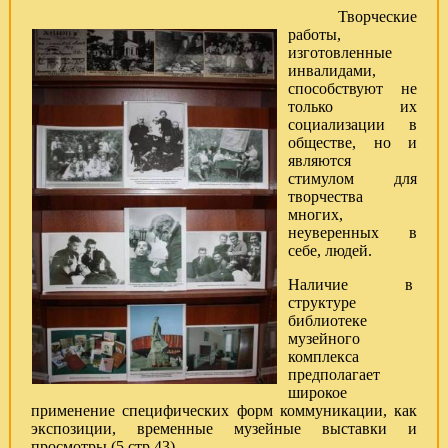
Творческие
работы,
изготовленные
инвалидами,
способствуют не
только их
социализации в
обществе, но и
являются
стимулом для
творчества
многих,
неуверенных в
себе, людей.
Наличие в
структуре
библиотеке
музейного
комплекса
предполагает
широкое
применение специфических форм коммуникации, как
экспозиции, временные музейные выставки и
просмотры (5 стр.43)