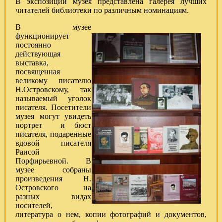
В экспозиции музея представлена галерея лучших
читателей библиотеки по различным номинациям.
В музее
функционирует
постоянно
действующая
выставка,
посвященная
великому писателю
Н.Островскому, так
называемый уголок
писателя. Посетители
музея могут увидеть
портрет и бюст
писателя, подаренные
вдовой писателя
Раисой
Порфирьевной. В
музее собраны
произведения Н.
Островского на
разных видах
носителей,
литература о нем, копии фотографий и документов,