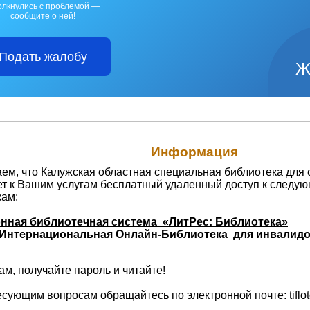
олкнулись с проблемой —
сообщите о ней!
Подать жалобу
Ж
Информация
м, что Калужская областная специальная библиотека для 
ет к Вашим услугам бесплатный удаленный доступ к следу
кам:
нная библиотечная система «ЛитРес: Библиотека»
Интернациональная Онлайн-Библиотека для инвалидо
м, получайте пароль и читайте!
есующим вопросам обращайтесь по электронной почте:
tifl