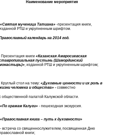
Наименование мероприятия
«Святая мученица Татиана»
-презентация книги,
изданной РТШ и укрупненным шрифтом.
Православный календарь на 2014 год.
Презентация книги
«Казанская Амвросиевская
ставропигиальная пустынь (Шамординский
монастырь)»
, изданной РТШ и укрупненным шрифтом;
Круглый стол на тему:
«Духовные ценности и их роль в
жизни человека и общества»
-
совместно
с общественной палатой Калужской области.
«По храмам Калуги»
- пешеходная экскурсия.
«Православная книга – путь к духовности»
-
встреча со священнослужителем, посвященная Дню
православной книги;