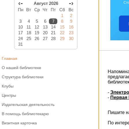
‹-
-›
Ст
Август 2026
Пн
Вт
Ср
Чт
Пт
Сб
Вс
1
2
3
4
5
6
7
8
9
10
11
12
13
14
15
16
17
18
19
20
21
22
23
24
25
26
27
28
29
30
31
Главная
О нашей библиотеке
Напоминае
предлага
Структура библиотеки
библиоте
Клубы
-
Электро
Центры
-
Первая 
Издательская деятельность
Пишите на
В помощь библиотекарю
По интер
Визитная карточка