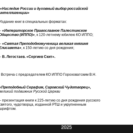
«Наследие России и духовный выбор российской
интеллигенции»
Издание книг в специальных форматах:
-
«Императорское Православное Палестинское
Общество (ИППО)»
, к 120-летнему юбилею КО ИППО;
-
«Святая Преподобномученица великая княгиня
Елисавета»
, к 150-летию со дня рождения;
-
В. Легостаев. «Сергиев Скит».
Встреча с председателем КО ИППО Гороховатским В.Н.
«Преподобный Серафим, Саровский Чудотворец»,
великий подвижник Русской Церкви
- презентация книги к 225-летию со дня рождения русского
святого, чудотворца, изданной РТШ и укрупненным
шрифтом.
2025
ИнфоЦентр