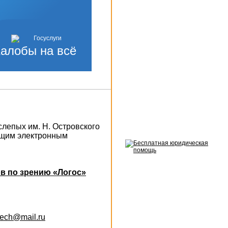
алобы на всё
слепых им. Н. Островского
ющим электронным
в по зрению «Логос»
otech@mail.ru