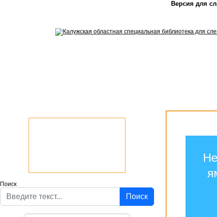
Версия для с
Не
я
Поиск
Поиск