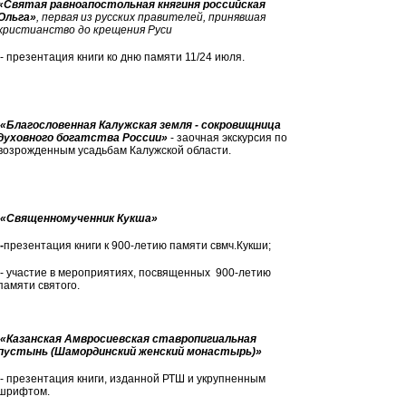
«Святая равноапостольная княгиня российская
Ольга»
, первая из русских правителей, принявшая
христианство до крещения Руси
- презентация книги ко дню памяти 11/24 июля.
«Благословенная Калужская земля - сокровищница
духовного богатства России»
- заочная экскурсия по
возрожденным усадьбам Калужской области.
«Священномученник Кукша»
-
презентация книги к 900-летию памяти свмч.Кукши;
- участие в мероприятиях, посвященных 900-летию
памяти святого.
«Казанская Амвросиевская ставропигиальная
пустынь (Шамординский женский монастырь)»
- презентация книги, изданной РТШ и укрупненным
шрифтом.