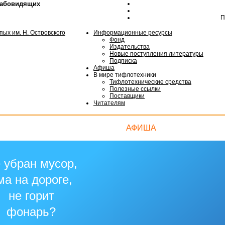
лабовидящих
П
Информационные ресурсы
Фонд
Издательства
Новые поступления литературы
Подписка
Афиша
В мире тифлотехники
Тифлотехнические средства
Полезные ссылки
Поставщики
Читателям
АФИША
 убран мусор,
ма на дороге,
не горит
фонарь?