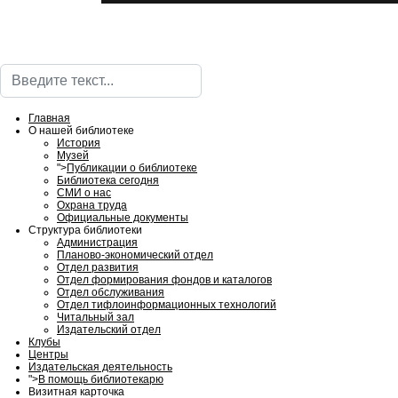
Поиск
Главная
О нашей библиотеке
История
Музей
">
Публикации о библиотеке
Библиотека сегодня
СМИ о нас
Охрана труда
Официальные документы
Структура библиотеки
Администрация
Планово-экономический отдел
Отдел развития
Отдел формирования фондов и каталогов
Отдел обслуживания
Отдел тифлоинформационных технологий
Читальный зал
Издательский отдел
Клубы
Центры
Издательская деятельность
">
В помощь библиотекарю
Визитная карточка