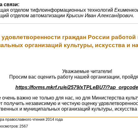
а связи:
ющая отделом тифлоинформационных технологий
Екименко
ющий отделом автоматизации
Крысин Иван Александрович
.
 удовлетворенности граждан России работой
альных организаций культуры, искусства и н
Уважаемые читатели!
Просим вас оценить работу нашей организации, пройдя
https://forms.mkrf.ru/e/2579/xTPLeBU7/?ap_orgcod
очень важно не только для нас, но для Министерства кул
т получить независимую и честную оценку удовлетвореннос
твенных и муниципальных организаций культуры, искусства 
ра православного чтения 2014 года
осмотров: 2567