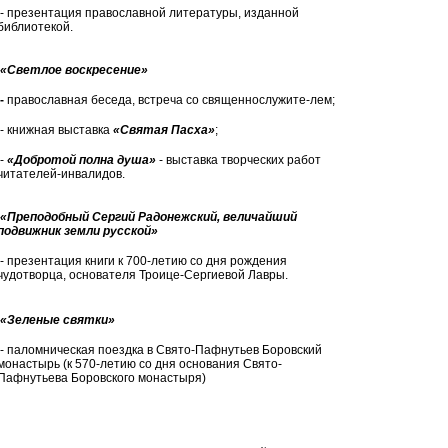
- презентация православной литературы, изданной
библиотекой.
«Светлое воскресение»
-
православная беседа, встреча со священнослужите-лем;
- книжная выставка
«Святая Пасха»
;
-
«Добротой полна душа»
- выставка творческих работ
читателей-инвалидов.
«Преподобный Сергий Радонежский, величайший
подвижник земли русской»
- презентация книги к 700-летию со дня рождения
чудотворца, основателя Троице-Сергиевой Лавры.
«Зеленые святки»
- паломническая поездка в Свято-Пафнутьев Боровский
монастырь (к 570-летию со дня основания Свято-
Пафнутьева Боровского монастыря)