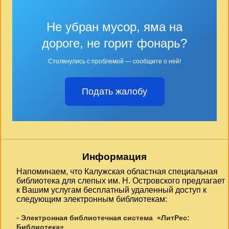
Не убран мусор, яма на
дороге, не горит фонарь?
Столкнулись с проблемой — сообщите о ней!
Подать жалобу
Информация
Напоминаем, что Калужская областная специальная
библиотека для слепых им. Н. Островского предлагает
к Вашим услугам бесплатный удаленный доступ к
следующим электронным библиотекам:
-
Электронная библиотечная система «ЛитРес:
Библиотека»