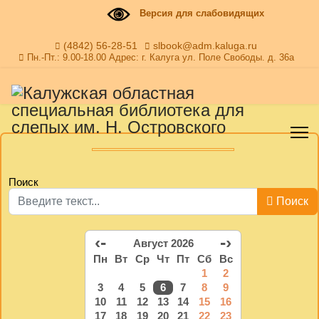
Версия для слабовидящих
(4842) 56-28-51
slbook@adm.kaluga.ru
Пн.-Пт.: 9.00-18.00 Адрес: г. Калуга ул. Поле Свободы. д. 36а
Поиск
Поиск
‹-
-›
Август 2026
Пн
Вт
Ср
Чт
Пт
Сб
Вс
1
2
3
4
5
6
7
8
9
10
11
12
13
14
15
16
17
18
19
20
21
22
23