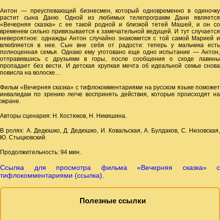
Антон — преуспевающий бизнесмен, который одновременно в одиночку
растит сына Даню. Одной из любимых телепрограмм Дани является
«Вечерняя сказка» с ее такой родной и близкой тетей Машей, и он со
временем сильно привязывается к замечательной ведущей. И тут случается
невероятное: однажды Антон случайно знакомится с той самой Марией и
влюбляется в нее. Сын вне себя от радости: теперь у мальчика есть
полноценная семья. Однако ему уготовано еще одно испытание — Антон,
отправившись с друзьями в горы, после сообщения о сходе лавины
пропадает без вести. И детская хрупкая мечта об идеальной семье снова
повисла на волоске…
Фильм «Вечерняя сказка» с тифлокомментариями на русском языке поможет
инвалидам по зрению легче воспринять действия, которые происходят на
экране.
Авторы сценария: Н. Костюков, Н. Никишина.
В ролях: А. Дедюшко, Д. Дедюшко, И. Ковальская, А. Булдаков, С. Низовская,
Ю. Стыцковский.
Продолжительность: 94 мин.
Ссылка для просмотра фильма «Вечерняя сказка» с
тифлокомментариями (ссылка).
Полезные ссылки