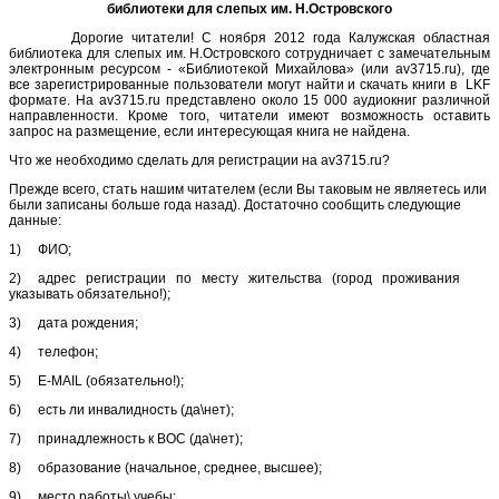
библиотеки для слепых им. Н.Островского
Дорогие читатели! С ноября 2012 года Калужская областная
библиотека для слепых им. Н.Островского сотрудничает с замечательным
электронным ресурсом - «Библиотекой Михайлова» (или av3715.ru), где
все зарегистрированные пользователи могут найти и скачать книги в LKF
формате. На av3715.ru представлено около 15 000 аудиокниг различной
направленности. Кроме того, читатели имеют возможность оставить
запрос на размещение, если интересующая книга не найдена.
Что же необходимо сделать для регистрации на av3715.ru?
Прежде всего, стать нашим читателем (если Вы таковым не являетесь или
были записаны больше года назад). Достаточно сообщить следующие
данные:
1) ФИО;
2) адрес регистрации по месту жительства (город проживания
указывать обязательно!);
3) дата рождения;
4) телефон;
5) Е-МАIL (обязательно!);
6) есть ли инвалидность (да\нет);
7) принадлежность к ВОС (да\нет);
8) образование (начальное, среднее, высшее);
9) место работы\ учебы;