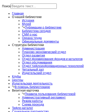
Поиск
Главная
О нашей библиотеке
История
Музей
">
Публикации о библиотеке
Библиотека сегодня
СМИ о нас
Охрана труда
Официальные документы
Структура библиотеки
Администрация
Планово-экономический отдел
Отдел развития
Отдел формирования фондов и каталогов
Отдел обслуживания
Отдел тифлоинформационных технологий
Читальный зал
Издательский отдел
Клубы
Центры
Издательская деятельность
">
В помощь библиотекарю
Визитная карточка
">
Правила пользования библиотекой
Административный регламент
Режим работы
Схема проезда
Тифло-каталог
Социальное партнерство