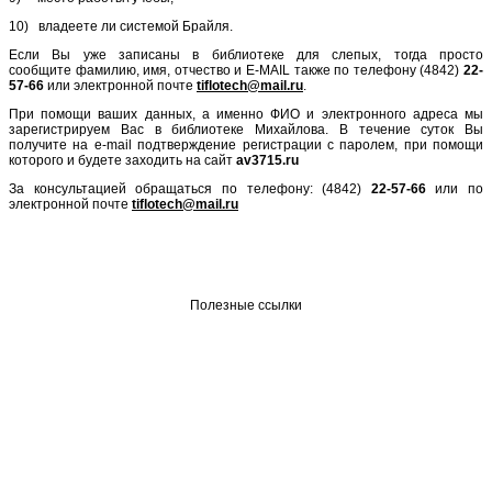
10) владеете ли системой Брайля.
Если Вы уже записаны в библиотеке для слепых, тогда просто
сообщите фамилию, имя, отчество и E-MAIL также по телефону (4842)
22-
57-66
или электронной почте
tiflotech
@
mail
.
ru
.
При помощи ваших данных, а именно ФИО и электронного адреса мы
зарегистрируем Вас в библиотеке Михайлова. В течение суток Вы
получите на е-mail подтверждение регистрации с паролем, при помощи
которого и будете заходить на сайт
av
3715.
ru
За консультацией обращаться по телефону: (4842)
22-57-66
или по
электронной почте
tiflotech
@
mail
.
ru
Полезные ссылки