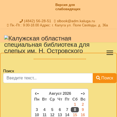
Версия для
слабовидящих
(4842) 56-28-51
slbook@adm.kaluga.ru
Пн.-Пт.: 9.00-18.00 Адрес: г. Калуга ул. Поле Свободы. д. 36а
Поиск
Поиск
‹-
-›
Август 2026
Пн
Вт
Ср
Чт
Пт
Сб
Вс
1
2
3
4
5
6
7
8
9
10
11
12
13
14
15
16