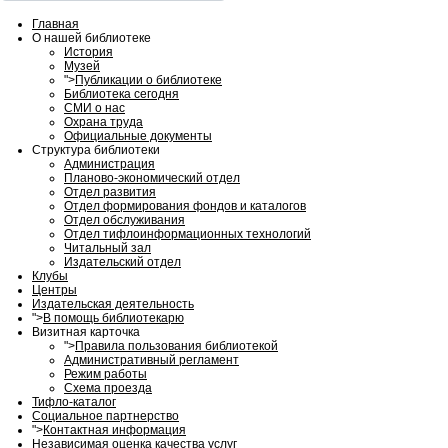
Главная
О нашей библиотеке
История
Музей
">
Публикации о библиотеке
Библиотека сегодня
СМИ о нас
Охрана труда
Официальные документы
Структура библиотеки
Администрация
Планово-экономический отдел
Отдел развития
Отдел формирования фондов и каталогов
Отдел обслуживания
Отдел тифлоинформационных технологий
Читальный зал
Издательский отдел
Клубы
Центры
Издательская деятельность
">
В помощь библиотекарю
Визитная карточка
">
Правила пользования библиотекой
Административный регламент
Режим работы
Схема проезда
Тифло-каталог
Социальное партнерство
">
Контактная информация
Независимая оценка качества услуг