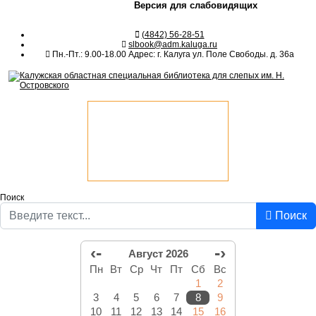
Версия для слабовидящих
(4842) 56-28-51
slbook@adm.kaluga.ru
Пн.-Пт.: 9.00-18.00 Адрес: г. Калуга ул. Поле Свободы. д. 36а
Поиск
Поиск
‹-
-›
Август 2026
Пн
Вт
Ср
Чт
Пт
Сб
Вс
1
2
3
4
5
6
7
8
9
10
11
12
13
14
15
16