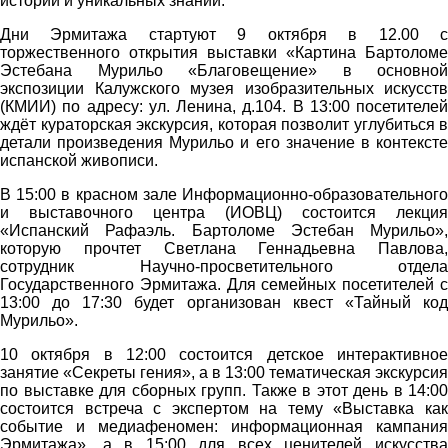
истории и уникальных знаний.
Дни Эрмитажа стартуют 9 октября в 12.00 с
торжественного открытия выставки «Картина Бартоломе
Эстебана Мурильо «Благовещение» в основной
экспозиции Калужского музея изобразительных искусств
(КМИИ) по адресу: ул. Ленина, д.104. В 13:00 посетителей
ждёт кураторская экскурсия, которая позволит углубиться в
детали произведения Мурильо и его значение в контексте
испанской живописи.
В 15:00 в красном зале Информационно-образовательного
и выставочного центра (ИОВЦ) состоится лекция
«Испанский Рафаэль. Бартоломе Эстебан Мурильо»,
которую прочтет Светлана Геннадьевна Павлова,
сотрудник Научно-просветительного отдела
Государственного Эрмитажа. Для семейных посетителей с
13:00 до 17:30 будет организован квест «Тайный код
Мурильо».
10 октября в 12:00 состоится детское интерактивное
занятие «Секреты гения», а в 13:00 тематическая экскурсия
по выставке для сборных групп. Также в этот день в 14:00
состоится встреча с экспертом на тему «Выставка как
событие и медиафеномен: информационная кампания
Эрмитажа», а в 15:00 для всех ценителей искусства