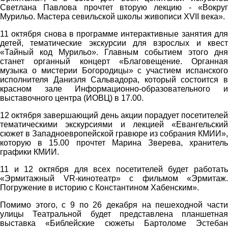
Светлана Павлова прочтет вторую лекцию - «Вокруг
Мурильо. Мастера севильской школы живописи XVII века».
11 октября снова в программе интерактивные занятия для
детей, тематические экскурсии для взрослых и квест
«Тайный код Мурильо». Главным событием этого дня
станет органный концерт «Благовещение. Органная
музыка о мистерии Богородицы» с участием испанского
исполнителя Даниэля Сальвадора, который состоится в
красном зале Информационно-образовательного и
выставочного центра (ИОВЦ) в 17.00.
12 октября завершающий день акции порадует посетителей
тематическими экскурсиями и лекцией «Евангельский
сюжет в Западноевропейской гравюре из собрания КМИИ»,
которую в 15.00 прочтет Марина Зверева, хранитель
графики КМИИ.
11 и 12 октября для всех посетителей будет работать
«Эрмитажный VR-кинотеатр» с фильмом «Эрмитаж.
Погружение в историю с Константином Хабенским».
Помимо этого, с 9 по 26 декабря на пешеходной части
улицы Театральной будет представлена планшетная
выставка «Библейские сюжеты Бартоломе Эстебан