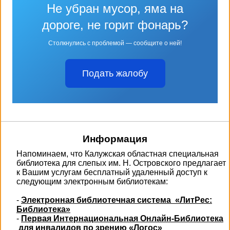
Не убран мусор, яма на
дороге, не горит фонарь?
Столкнулись с проблемой — сообщите о ней!
Подать жалобу
Информация
Напоминаем, что Калужская областная специальная
библиотека для слепых им. Н. Островского предлагает
к Вашим услугам бесплатный удаленный доступ к
следующим электронным библиотекам:
-
Электронная библиотечная система «ЛитРес:
Библиотека»
-
Первая Интернациональная Онлайн-Библиотека
для инвалидов по зрению «Логос»