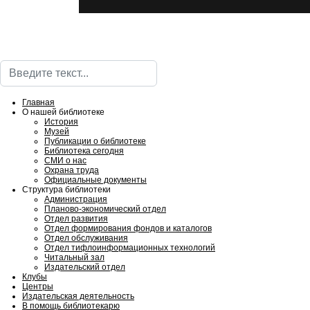
Поиск
Главная
О нашей библиотеке
История
Музей
Публикации о библиотеке
Библиотека сегодня
СМИ о нас
Охрана труда
Официальные документы
Структура библиотеки
Администрация
Планово-экономический отдел
Отдел развития
Отдел формирования фондов и каталогов
Отдел обслуживания
Отдел тифлоинформационных технологий
Читальный зал
Издательский отдел
Клубы
Центры
Издательская деятельность
В помощь библиотекарю