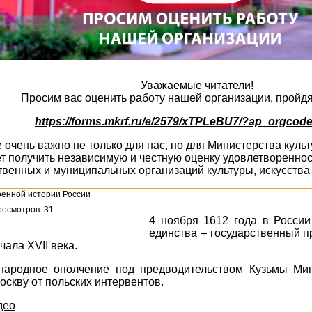
Уважаемые читатели!
Просим вас оценить работу нашей организации, пройдя
https://forms.mkrf.ru/e/2579/xTPLeBU7/?ap_orgcod
очень важно не только для нас, но для Министерства кул
т получить независимую и честную оценку удовлетвореннос
твенных и муниципальных организаций культуры, искусства 
енной истории России
осмотров: 31
4 ноября 1612 года в России
единства – государственный п
чала XVII века.
 народное ополчение под предводительством Кузьмы Ми
скву от польских интервентов.
део