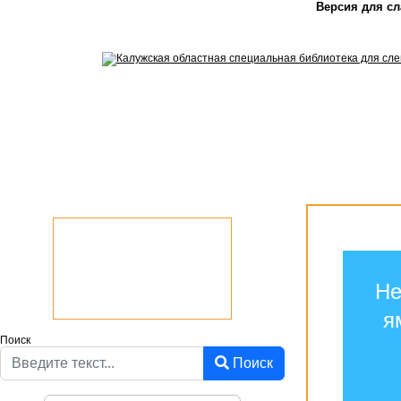
Версия для с
Не
я
Поиск
Поиск