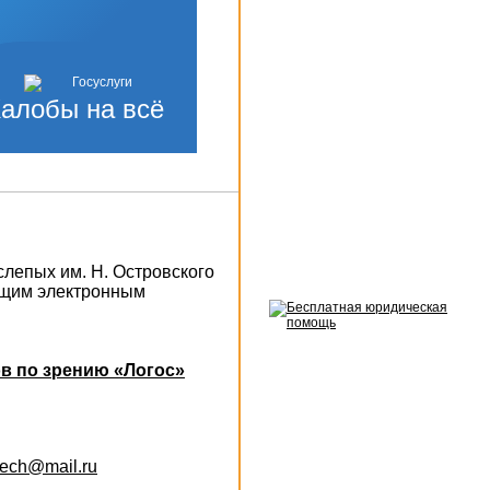
алобы на всё
слепых им. Н. Островского
ющим электронным
в по зрению «Логос»
otech@mail.ru