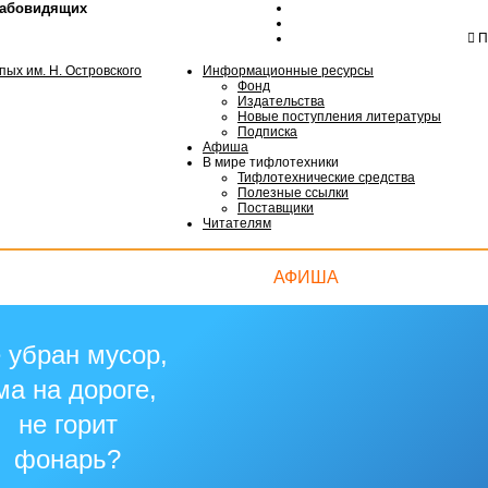
лабовидящих
Пн
Информационные ресурсы
Фонд
Издательства
Новые поступления литературы
Подписка
Афиша
В мире тифлотехники
Тифлотехнические средства
Полезные ссылки
Поставщики
Читателям
АФИША
 убран мусор,
ма на дороге,
не горит
фонарь?