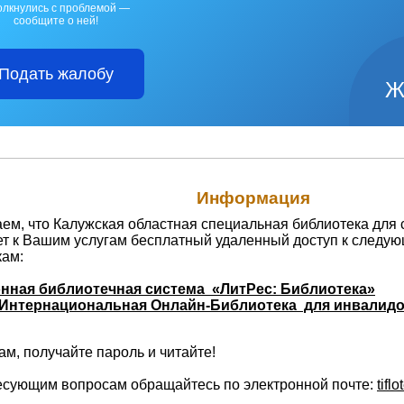
олкнулись с проблемой —
сообщите о ней!
Подать жалобу
Ж
Информация
м, что Калужская областная специальная библиотека для 
ет к Вашим услугам бесплатный удаленный доступ к следу
кам:
нная библиотечная система «ЛитРес: Библиотека»
Интернациональная Онлайн-Библиотека для инвалидо
м, получайте пароль и читайте!
есующим вопросам обращайтесь по электронной почте:
tifl