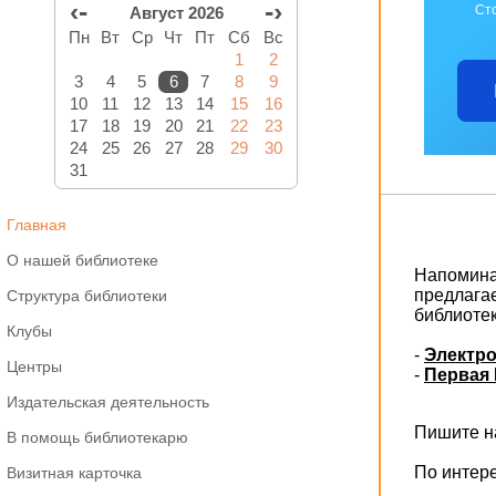
‹-
-›
Ст
Август 2026
Пн
Вт
Ср
Чт
Пт
Сб
Вс
1
2
3
4
5
6
7
8
9
10
11
12
13
14
15
16
17
18
19
20
21
22
23
24
25
26
27
28
29
30
31
Главная
О нашей библиотеке
Напоминае
предлага
Структура библиотеки
библиоте
Клубы
-
Электро
Центры
-
Первая 
Издательская деятельность
Пишите на
В помощь библиотекарю
По интер
Визитная карточка