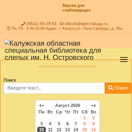
Версия для
слабовидящих
(4842) 56-28-51
slbook@adm.kaluga.ru
Пн.-Пт.: 9.00-18.00 Адрес: г. Калуга ул. Поле Свободы. д. 36а
Поиск
Поиск
‹-
-›
Август 2026
Пн
Вт
Ср
Чт
Пт
Сб
Вс
1
2
3
4
5
6
7
8
9
10
11
12
13
14
15
16