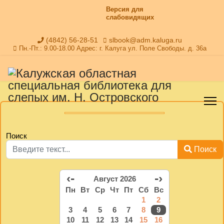
Версия для
слабовидящих
(4842) 56-28-51
slbook@adm.kaluga.ru
Пн.-Пт.: 9.00-18.00 Адрес: г. Калуга ул. Поле Свободы. д. 36а
Поиск
Поиск
‹-
-›
Август 2026
Пн
Вт
Ср
Чт
Пт
Сб
Вс
1
2
3
4
5
6
7
8
9
10
11
12
13
14
15
16