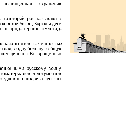
, посвященная сохранению
х категорий рассказывают о
ковской битве, Курской дуге,
; «Города-герои»; «Блокада
оеначальников, так и простых
й вклад в одну большую общую
ои-женщины»; «Возвращенные
священными русскому воину-
томатериалов и документов,
ежедневного подвига русского