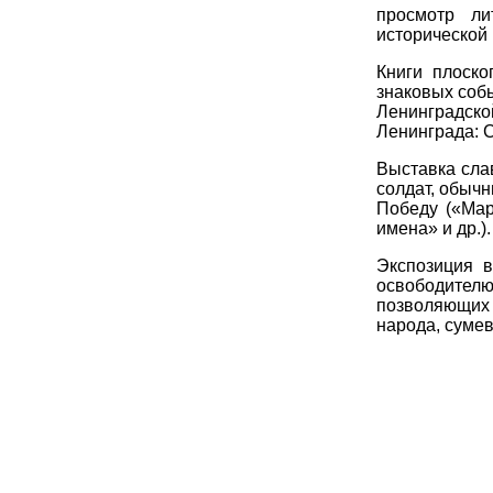
просмотр ли
исторической 
Книги плоско
знаковых собы
Ленинградско
Ленинграда: С
Выставка слав
солдат, обычн
Победу («Мар
имена» и др.).
Экспозиция в
освободителю
позволяющих р
народа, суме