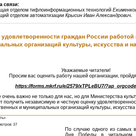
а связи:
ющая отделом тифлоинформационных технологий
Екименко
ющий отделом автоматизации
Крысин Иван Александрович
.
 удовлетворенности граждан России работой
альных организаций культуры, искусства и н
Уважаемые читатели!
Просим вас оценить работу нашей организации, пройдя
https://forms.mkrf.ru/e/2579/xTPLeBU7/?ap_orgcod
очень важно не только для нас, но для Министерства кул
т получить независимую и честную оценку удовлетвореннос
твенных и муниципальных организаций культуры, искусства 
ть»
отров: 37
По случаю одного из самых 
Дня Победы в читальном з