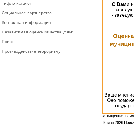
Тифло-каталог
С Вами н
- заведу
Социальное партнерство
- заведу
Контактная информация
Независимая оценка качества услуг
Оценка
Поиск
муницип
Противодействие терроризму
Ваше мнение 
Оно поможе
государс
«Священная памя
10 мая 2026
Просм