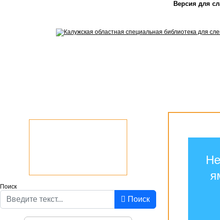
Версия для с
Не
я
Поиск
Поиск