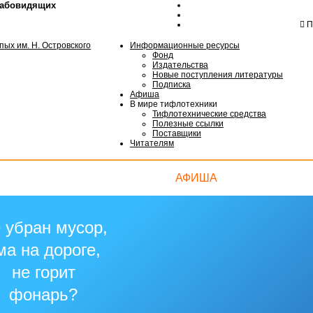
лабовидящих
Пн
Информационные ресурсы
Фонд
Издательства
Новые поступления литературы
Подписка
Афиша
В мире тифлотехники
Тифлотехнические средства
Полезные ссылки
Поставщики
Читателям
АФИША
 убран мусор,
ма на дороге,
не горит
фонарь?