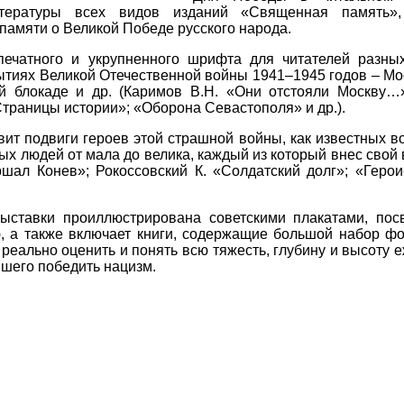
тературы всех видов изданий «Священная память»
памяти о Великой Победе русского народа.
печатного и укрупненного шрифта для читателей разны
тиях Великой Отечественной войны 1941–1945 годов – Мос
й блокаде и др. (Каримов В.Н. «Они отстояли Москву…»
траницы истории»; «Оборона Севастополя» и др.).
ит подвиги героев этой страшной войны, как известных в
ых людей от мала до велика, каждый из который внес сво
шал Конев»; Рокоссовский К. «Солдатский долг»; «Гер
ыставки проиллюстрирована советскими плакатами, по
, а также включает книги, содержащие большой набор фо
еально оценить и понять всю тяжесть, глубину и высоту 
вшего победить нацизм.