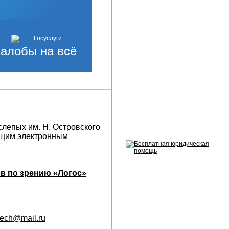
алобы на всё
слепых им. Н. Островского
ющим электронным
в по зрению «Логос»
otech@mail.ru