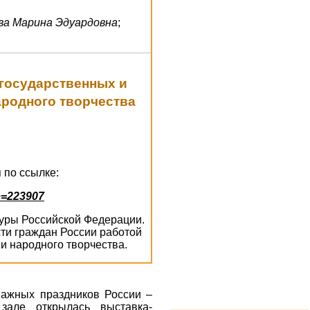
ва Марина Эдуардовна
;
 государственных и
ародного творчества
 по ссылке:
e=223907
ьтуры Российской Федерации.
ти граждан России работой
и народного творчества.
важных праздников России –
але открылась выставка-