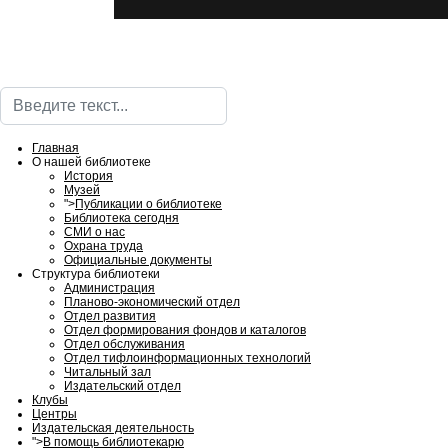
Поиск
Главная
О нашей библиотеке
История
Музей
">
Публикации о библиотеке
Библиотека сегодня
СМИ о нас
Охрана труда
Официальные документы
Структура библиотеки
Администрация
Планово-экономический отдел
Отдел развития
Отдел формирования фондов и каталогов
Отдел обслуживания
Отдел тифлоинформационных технологий
Читальный зал
Издательский отдел
Клубы
Центры
Издательская деятельность
">
В помощь библиотекарю