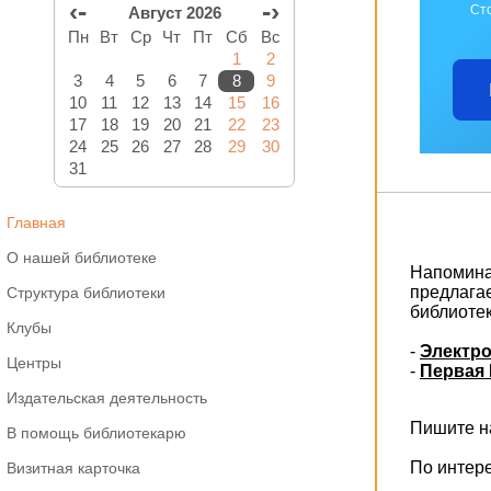
‹-
-›
Ст
Август 2026
Пн
Вт
Ср
Чт
Пт
Сб
Вс
1
2
3
4
5
6
7
8
9
10
11
12
13
14
15
16
17
18
19
20
21
22
23
24
25
26
27
28
29
30
31
Главная
О нашей библиотеке
Напоминае
предлага
Структура библиотеки
библиоте
Клубы
-
Электро
Центры
-
Первая 
Издательская деятельность
Пишите на
В помощь библиотекарю
По интер
Визитная карточка