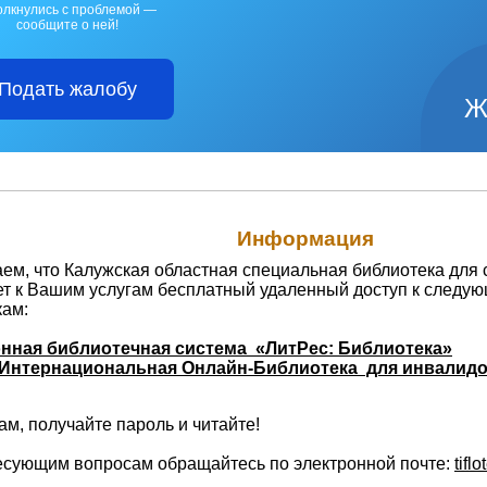
олкнулись с проблемой —
сообщите о ней!
Подать жалобу
Ж
Информация
м, что Калужская областная специальная библиотека для 
ет к Вашим услугам бесплатный удаленный доступ к следу
кам:
нная библиотечная система «ЛитРес: Библиотека»
Интернациональная Онлайн-Библиотека для инвалидо
м, получайте пароль и читайте!
есующим вопросам обращайтесь по электронной почте:
tifl