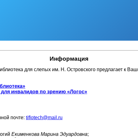
Информация
иблиотека для слепых им. Н. Островского предлагает к Ва
иблиотека»
для инвалидов по зрению «Логос»
ной почте:
tiflotech@mail.ru
логий
Екименкова Марина Эдуардовна
;