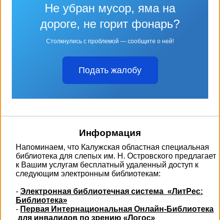
Не убран мусор, яма на
дороге, не горит фонарь?
Столкнулись с проблемой — сообщите о ней!
Подать жалобу
Информация
Напоминаем, что Калужская областная специальная
библиотека для слепых им. Н. Островского предлагает
к Вашим услугам бесплатный удаленный доступ к
следующим электронным библиотекам:
-
Электронная библиотечная система «ЛитРес:
Библиотека»
-
Первая Интернациональная Онлайн-Библиотека
для инвалидов по зрению «Логос»