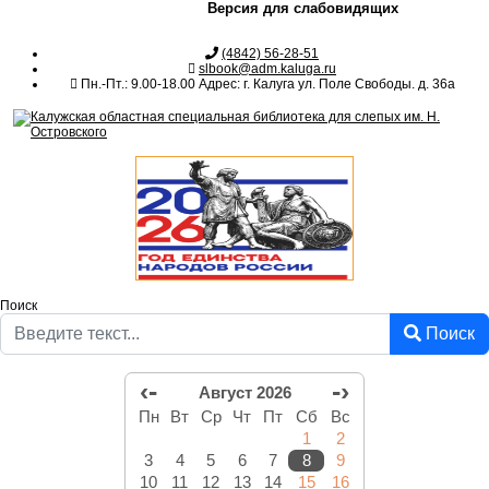
Версия для слабовидящих
(4842) 56-28-51
slbook@adm.kaluga.ru
Пн.-Пт.: 9.00-18.00 Адрес: г. Калуга ул. Поле Свободы. д. 36а
Поиск
Поиск
‹-
-›
Август 2026
Пн
Вт
Ср
Чт
Пт
Сб
Вс
1
2
3
4
5
6
7
8
9
10
11
12
13
14
15
16