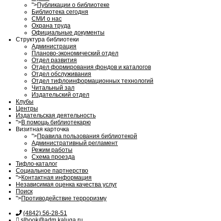
">
Публикации о библиотеке
Библиотека сегодня
СМИ о нас
Охрана труда
Официальные документы
Структура библиотеки
Администрация
Планово-экономический отдел
Отдел развития
Отдел формирования фондов и каталогов
Отдел обслуживания
Отдел тифлоинформационных технологий
Читальный зал
Издательский отдел
Клубы
Центры
Издательская деятельность
">
В помощь библиотекарю
Визитная карточка
">
Правила пользования библиотекой
Административный регламент
Режим работы
Схема проезда
Тифло-каталог
Социальное партнерство
">
Контактная информация
Независимая оценка качества услуг
Поиск
">
Противодействие терроризму
(4842) 56-28-51
slbook@adm.kaluga.ru