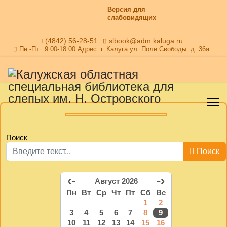
Версия для
слабовидящих
(4842) 56-28-51
slbook@adm.kaluga.ru
Пн.-Пт.: 9.00-18.00 Адрес: г. Калуга ул. Поле Свободы. д. 36а
Поиск
Поиск
‹-
-›
Август 2026
Пн
Вт
Ср
Чт
Пт
Сб
Вс
1
2
3
4
5
6
7
8
9
10
11
12
13
14
15
16