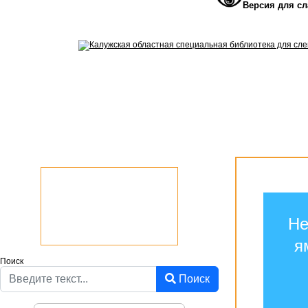
Версия для с
Не
я
Поиск
Поиск