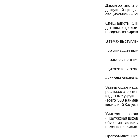
Директор институ
доступной среды 
специальной библ
Специалисты СПБ
детским отделом
продемонстрирова
В темах выступле
- организация при
- примеры практи
- дислексия и реа
- использование 
Заведующая издат
рассказала о спе
изданные укрупне
(всего 500 наим
комиссией Калужс
Учителя – логоп
(«Калужская школа
обучения детей-и
помощи незрячим 
Программист ГКУ