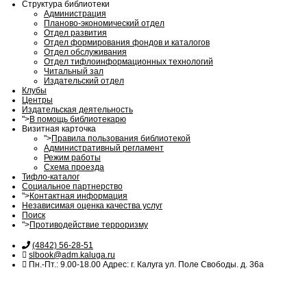
Структура библиотеки
Администрация
Планово-экономический отдел
Отдел развития
Отдел формирования фондов и каталогов
Отдел обслуживания
Отдел тифлоинформационных технологий
Читальный зал
Издательский отдел
Клубы
Центры
Издательская деятельность
">
В помощь библиотекарю
Визитная карточка
">
Правила пользования библиотекой
Административный регламент
Режим работы
Схема проезда
Тифло-каталог
Социальное партнерство
">
Контактная информация
Независимая оценка качества услуг
Поиск
">
Противодействие терроризму
(4842) 56-28-51
slbook@adm.kaluga.ru
Пн.-Пт.: 9.00-18.00 Адрес: г. Калуга ул. Поле Свободы. д. 36а