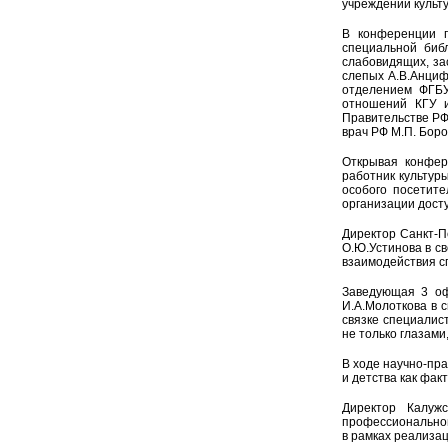
учреждении культ
В конференции п
специальной биб
слабовидящих, за
слепых А.В.Анциф
отделением ФГБУ 
отношений КГУ им
Правительстве РФ»
врач РФ М.П. Боро
Открывая конфер
работник культур
особого посетите
организации дост
Директор Санкт-П
О.Ю.Устинова в с
взаимодействия сп
Заведующая 3 оф
И.А.Молоткова в 
связке специалис
не только глазами
В ходе научно-пр
и детства как фа
Директор Калуж
профессиональног
в рамках реализа