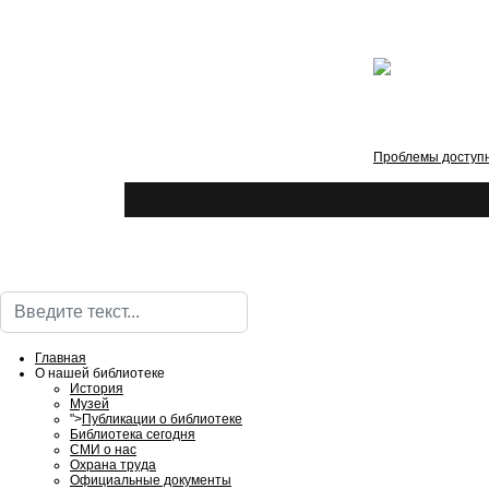
Проблемы доступн
Поиск
Главная
О нашей библиотеке
История
Музей
">
Публикации о библиотеке
Библиотека сегодня
СМИ о нас
Охрана труда
Официальные документы