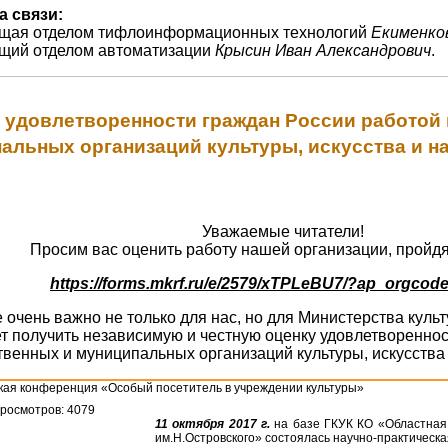
а связи:
ющая отделом тифлоинформационных технологий
Екименко
ющий отделом автоматизации
Крысин Иван Александрович
.
 удовлетворенности граждан России работой
альных организаций культуры, искусства и н
Уважаемые читатели!
Просим вас оценить работу нашей организации, пройдя
https://forms.mkrf.ru/e/2579/xTPLeBU7/?ap_orgcod
очень важно не только для нас, но для Министерства кул
т получить независимую и честную оценку удовлетвореннос
твенных и муниципальных организаций культуры, искусства 
кая конференция «Особый посетитель в учреждении культуры»
росмотров: 4079
11 октября 2017 г.
на базе ГКУК КО «Областная
им.Н.Островского» состоялась научно-практическ