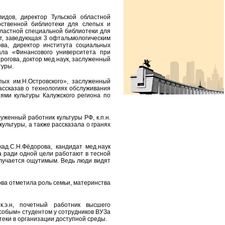
идов, директор Тульской областной
рственной библиотеки для слепых и
бластной специальной библиотеки для
т, заведующая 3 офтальмологическим
ова, директор института социальных
иала «Финансового университета при
рогова, доктор мед.наук, заслуженный
туры.
ых им.Н.Островского», заслуженный
ассказав о технологиях обслуживания
ями культуры Калужского региона по
женный работник культуры РФ, к.п.н.
ультуры, а также рассказала о гранях
д.С.Н.Фёдорова, кандидат мед.наук
а ради одной цели работают в тесной
олучается ощутимым. Ведь люди видят
ова отметила роль семьи, материнства
.э.н, почетный работник высшего
собым» студентом у сотрудников ВУЗа
еки в организации доступной среды.