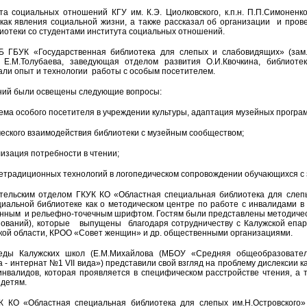
та социальных отношений КГУ им. К.Э. Циолковского, к.п.н. П.П.Симонен
как явления социальной жизни, а также рассказал об организации и пров
иотеки со студентами института социальных отношений.
 ГБУК «Государственная библиотека для слепых и слабовидящих» (зам
 Е.М.Толубаева, заведующая отделом развития О.И.Квочкина, библиотек
ли опыт и технологии работы с особым посетителем.
ний были освещены следующие вопросы:
ема особого посетителя в учреждении культуры, адаптация музейных програ
ческого взаимодействия библиотеки с музейным сообществом;
лизация потребности в чтении;
нетрадиционных технологий в логопедическом сопровождении обучающихся с 
ельским отделом ГКУК КО «Областная специальная библиотека для слепы
циальной библиотеке как о методическом центре по работе с инвалидами в р
нным и рельефно-точечным шрифтом. Гостям были представлены методичес
енований), которые выпущены благодаря сотрудничеству с Калужской епа
кой области, КРОО «Совет женщин» и др. общественными организациями.
еды Калужских школ (Е.М.Михайлова (МБОУ «Средняя общеобразовате
 - интернат №1 VII вида») представили свой взгляд на проблему дислексии 
нвалидов, которая проявляется в специфическом расстройстве чтения, а 
детям.
К КО «Областная специальная библиотека для слепых им.Н.Островского»