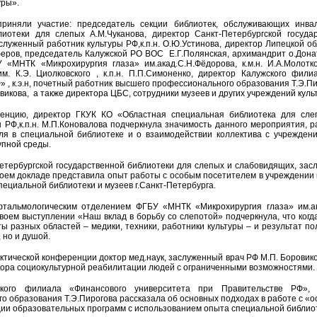
уры».
риняли участие: председатель секции библиотек, обслуживающих инвал
лиотеки для слепых А.М.Чуканова, директор Санкт-Петербургской госуда
служенный работник культуры РФ,к.п.н. О.Ю.Устинова, директор Липецкой о
еров, председатель Калужской РО ВОС Е.Г.Полянская, архимандрит о.Дона
«МНТК «Микрохирургия глаза» им.акад.С.Н.Фёдорова, к.м.н. И.А.Молотк
. К.Э. Циолковского , к.п.н. П.П.Симоненко, директор Калужского фил
 , к.э.н, почетный работник высшего профессионального образования Т.Э.Пи
викова, а также директора ЦБС, сотрудники музеев и других учреждений куль
енцию, директор ГКУК КО «Областная специальная библиотека для слеп
ы РФ,к.п.н. М.П.Коновалова подчеркнула значимость данного мероприятия, р
ля в специальной библиотеке и о взаимодействии коллектива с учреждени
упной среды.
етербургской государственной библиотеки для слепых и слабовидящих, заслу
воем докладе представила опыт работы с особым посетителем в учреждении к
ециальной библиотеки и музеев г.Санкт-Петербурга.
тальмологическим отделением ФГБУ «МНТК «Микрохирургия глаза» им.ака
своем выступлении «Наш вклад в борьбу со слепотой» подчеркнула, что когд
ты разных областей – медики, техники, работники культуры – и результат п
, но и душой.
актической конференции доктор мед.наук, заслуженный врач РФ М.П. Боровик
ктора социокультурной реабилитации людей с ограниченными возможностями.
ского филиала «Финансового университета при Правительстве РФ», к
о образования Т.Э.Пирогова рассказала об основных подходах в работе с «о
ции образовательных программ с использованием опыта специальной библиот