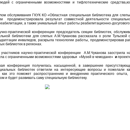
людей с ограниченными возможностями и тифлотехнические средства,к
ом обслуживания ГКУК КО «Областная специальная библиотека для слепых 
ии продемонстрировала результат совместной деятельности специальн
реабилитации, а также уникальный опыт работы реабилитационно-досугового
чно-практической конференции председатель секции библиотек, обслужив
льной библиотеки для слепых А.М.Чуканова рассказала о роли Тульской 
адаптации инвалидов, раскрыла технологии работы, продемонстрировав раб
ых библиотек в регионах.
 участников научно-практической конференции А.М.Чуканова заострила 
Тула с ограниченными возможностями здоровья «Музей в чемодане»
и
проекте
ская конференция получилась насыщенной, в завершение присутствующ
циальных библиотек ответили на интересующие вопросы и пожелали к
к как это поможет распространению и внедрению практического опыта,
ом и будет развивать саму специальную библиотеку.