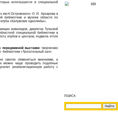
оторые используются в специальной
им.Н.Островского» О. И. Архарова в
ой библиотеки и музеев области по
 клуба «Калужские однолюбы».
ающих инвалидов, директор Тульской
областной специальной библиотеки в
оту клубов и центров, подвела итоги
на
передвижной выставке
творческих
 библиотеки «Трогательный зал».
ие смогли обменяться мнениями, а
ак можно чаще проводить подобные
 усилит реабилитационную работу с
ПОИСК