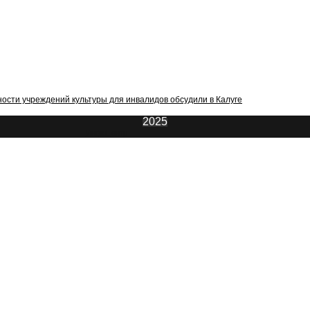
ости учреждений культуры для инвалидов обсудили в Калуге
2025
ИнфоЦентр