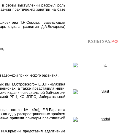
ко в своем выступлении раскрыл роль
едении практических занятий на базе
.директора Т.Н.Серова, заведующая
арь отдела развития Д.А.Бочарова)
мм;
задержкой психического развития.
х им.Н.Островского» Е.В.Николахина
егионах, а также представила книги,
кие издания специальной библиотеки
рхией РПЦ, КО ИППО, Избирательной
льная школа № 49»), Е.В.Баратова
как на одну распространенных проблем
также привели примеры практической
 И.А.Крысин представил адаптивные