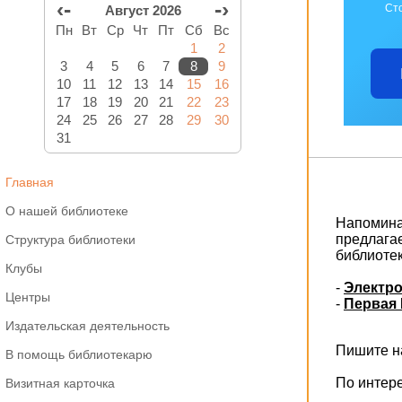
‹-
-›
Ст
Август 2026
Пн
Вт
Ср
Чт
Пт
Сб
Вс
1
2
3
4
5
6
7
8
9
10
11
12
13
14
15
16
17
18
19
20
21
22
23
24
25
26
27
28
29
30
31
Главная
О нашей библиотеке
Напоминае
предлага
Структура библиотеки
библиоте
Клубы
-
Электро
Центры
-
Первая 
Издательская деятельность
Пишите на
В помощь библиотекарю
По интер
Визитная карточка