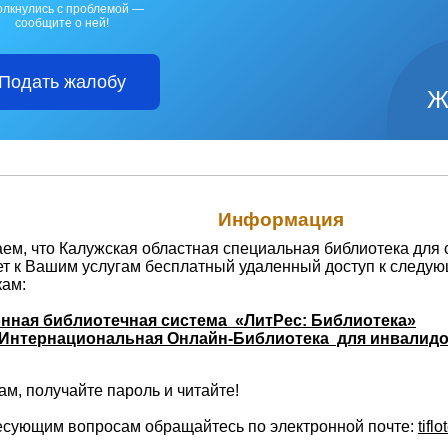
олкнулись с проблемой —
сообщите о ней!
Подать жалобу
Ж
Информация
м, что Калужская областная специальная библиотека для 
ет к Вашим услугам бесплатный удаленный доступ к следу
кам:
нная библиотечная система «ЛитРес: Библиотека»
Интернациональная Онлайн-Библиотека для инвалидо
м, получайте пароль и читайте!
есующим вопросам обращайтесь по электронной почте:
tifl