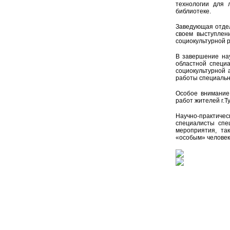
технологии для 
библиотеке.
Заведующая отдел
своем выступлен
социокультурной 
В завершение нау
областной специа
социокультурной 
работы специальн
Особое внимание
работ жителей г.
Научно-практиче
специалисты спе
мероприятия, та
«особым» человек