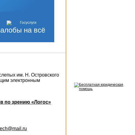
алобы на всё
слепых им. Н. Островского
ющим электронным
в по зрению «Логос»
otech@mail.ru