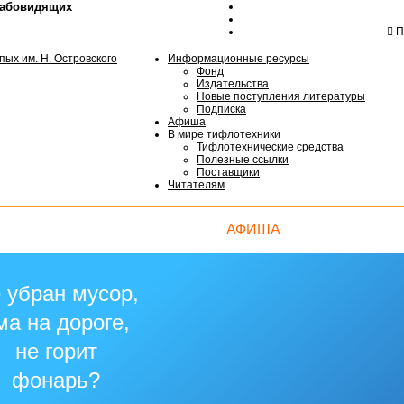
лабовидящих
Пн
Информационные ресурсы
Фонд
Издательства
Новые поступления литературы
Подписка
Афиша
В мире тифлотехники
Тифлотехнические средства
Полезные ссылки
Поставщики
Читателям
АФИША
 убран мусор,
ма на дороге,
не горит
фонарь?