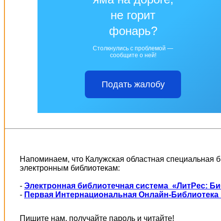
не горит
фонарь?
Столкнулись с проблемой —
сообщите о ней!
Подать жалобу
Напоминаем, что Калужская областная специальная б
электронным библиотекам:
-
Электронная библиотечная система «ЛитРес: Б
-
Первая Интернациональная Онлайн-Библиотека 
Пишите нам, получайте пароль и читайте!