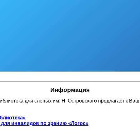
Информация
иблиотека для слепых им. Н. Островского предлагает к Ва
иблиотека»
для инвалидов по зрению «Логос»