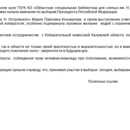
ьном зале ГКУК КО «Областная специальная библиотека для слепых им. Н
мках начала кампании по выборам Президента Российской Федерации.
м. Н. Островского» Мария Павловна Коновалова в своем выступлении отм
ей избирателя; особенно подчеркнула огромное желание людей с ограниче
летнем сотрудничестве с Избирательной комиссией Калужской области, 
так и области не только своей красочностью и выразительностью, но и ва
дого поколения залог - уверенности в будущем дне.
опросы соблюдения прав человека-инвалида при голосовании, возможности
ующие пришли к выводу, что, принимая участие в выборах сегодня, выбирае
Полезные ссылки