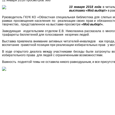
12 января 2018
Просмотров: 986
10 января 2018 года
в читал
выставки «Мой выбор!»
в ра
Руководитель ГКУК КО «Областная специальная библиотека для слепых и
рамках просвещения населения по реализации своих прав и обязанност
творчество, представленное на выставке-просмотре
«Мой выбор!».
Заведующая издательским отделом Е.В. Николахина рассказала о много
трафареты бюллетеней для голосования незрячих людей.
Выставка привлекла внимание активных читателей-инвалидов как города, 
воспитание грамотной позиции при реализации избирательных прав у моло
В ходе открытого диалога между участниками беседы были затронуты в
избирательного права для людей с ограниченными возможностями.
Важность поднятой темы не оставила никого равнодушным, и все присутств