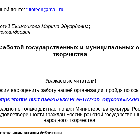
ной почте:
tiflotech@mail.ru
логий
Екименкова Марина Эдуардовна
;
лександрович
.
работой государственных и муниципальных ор
творчества
Уважаемые читатели!
сим вас оценить работу нашей организации, пройдя по ссы
https://forms.mkrf.ru/e/2579/xTPLeBU7/?ap_orgcode=22390
ажно не только для нас, но для Министерства культуры Р
удовлетворенности граждан России работой государственны
народного творчества.
итательским активом библиотеки