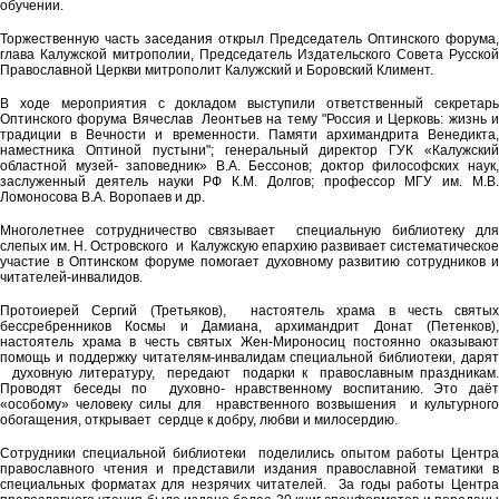
обучении.
Торжественную часть заседания открыл Председатель Оптинского форума,
глава Калужской митрополии, Председатель Издательского Совета Русской
Православной Церкви митрополит Калужский и Боровский Климент.
В ходе мероприятия с докладом выступили ответственный секретарь
Оптинского форума Вячеслав Леонтьев на тему "Россия и Церковь: жизнь и
традиции в Вечности и временности. Памяти архимандрита Венедикта,
наместника Оптиной пустыни"; генеральный директор ГУК «Калужский
областной музей- заповедник» В.А. Бессонов; доктор философских наук,
заслуженный деятель науки РФ К.М. Долгов; профессор МГУ им. М.В.
Ломоносова В.А. Воропаев и др.
Многолетнее сотрудничество связывает специальную библиотеку для
слепых им. Н. Островского и Калужскую епархию развивает систематическое
участие в Оптинском форуме помогает духовному развитию сотрудников и
читателей-инвалидов.
Протоиерей Сергий (Третьяков), настоятель храма в честь святых
бессребренников Космы и Дамиана, архимандрит Донат (Петенков),
настоятель храма в честь святых Жен-Мироносиц постоянно оказывают
помощь и поддержку читателям-инвалидам специальной библиотеки, дарят
духовную литературу, передают подарки к православным праздникам.
Проводят беседы по духовно- нравственному воспитанию. Это даёт
«особому» человеку силы для нравственного возвышения и культурного
обогащения, открывает сердце к добру, любви и милосердию.
Сотрудники специальной библиотеки поделились опытом работы Центра
православного чтения и представили издания православной тематики в
специальных форматах для незрячих читателей. За годы работы Центра