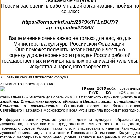
Уважаемые читатели!
Просим вас оценить работу нашей организации, пройдя по
ссылке:
https://forms.mkrf.ru/e/2579/xTPLeBU7/?
ap_orgcode=223907
Ваше мнение очень важно не только для нас, но для
Министерства культуры Российской Федерации.
Оно поможет получить независимую и честную
оценку удовлетворенности граждан России работой
государственных и муниципальных организаций культуры,
искусства и народного творчества.
XIII летняя сессия Оптинского форума
31 мая 2018
Просмотров: 748
19 мая 2018 года
сотрудник
ГКУК КО «Областная
специальная библиотека для слепых им. Н. Островского» приняли
участие
заседании Оптинского форума: «Россия и Церковь: жизнь и традиция в
Вечности и временности»
. Оптинский форум по благословени
Святейшего Патриарха Московского и всея Руси Кирилла проходит ежегодно.
В форуме приняли участие ученые, деятели культуры, образования,
духовенства, представители федеральных министерств и ведомств,
творческих союзов России, также стали участвовали студенты Калужской
духовной семинарии, и воспитанники Православной гимназии г.Калуги, для
которых мероприятие подобного уровня является неоценимым опытом в