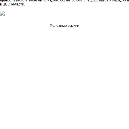
православного чтения было издано более 30 книг спецформатов и переданы
в ЦБС области.
Полезные ссылки