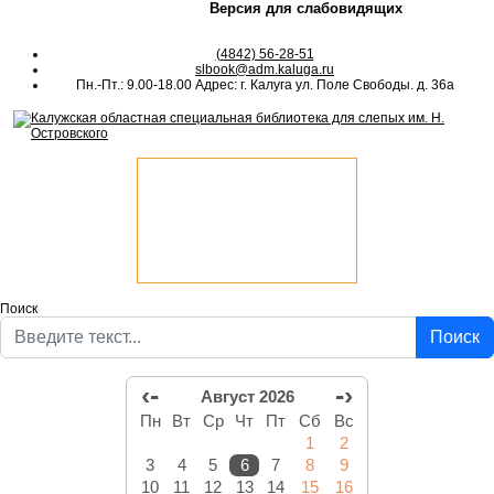
Версия для слабовидящих
(4842) 56-28-51
slbook@adm.kaluga.ru
Пн.-Пт.: 9.00-18.00 Адрес: г. Калуга ул. Поле Свободы. д. 36а
Поиск
Поиск
‹-
-›
Август 2026
Пн
Вт
Ср
Чт
Пт
Сб
Вс
1
2
3
4
5
6
7
8
9
10
11
12
13
14
15
16