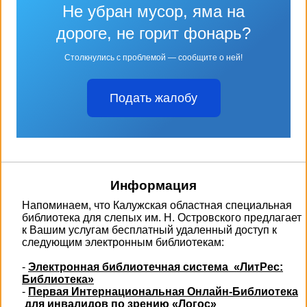
Не убран мусор, яма на
дороге, не горит фонарь?
Столкнулись с проблемой — сообщите о ней!
Подать жалобу
Информация
Напоминаем, что Калужская областная специальная
библиотека для слепых им. Н. Островского предлагает
к Вашим услугам бесплатный удаленный доступ к
следующим электронным библиотекам:
-
Электронная библиотечная система «ЛитРес:
Библиотека»
-
Первая Интернациональная Онлайн-Библиотека
для инвалидов по зрению «Логос»