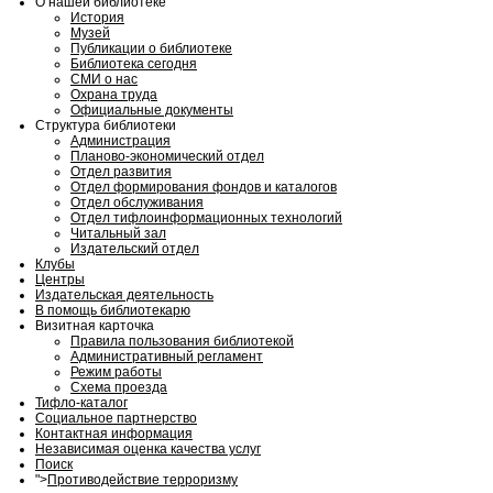
О нашей библиотеке
История
Музей
Публикации о библиотеке
Библиотека сегодня
СМИ о нас
Охрана труда
Официальные документы
Структура библиотеки
Администрация
Планово-экономический отдел
Отдел развития
Отдел формирования фондов и каталогов
Отдел обслуживания
Отдел тифлоинформационных технологий
Читальный зал
Издательский отдел
Клубы
Центры
Издательская деятельность
В помощь библиотекарю
Визитная карточка
Правила пользования библиотекой
Административный регламент
Режим работы
Схема проезда
Тифло-каталог
Социальное партнерство
Контактная информация
Независимая оценка качества услуг
Поиск
">
Противодействие терроризму