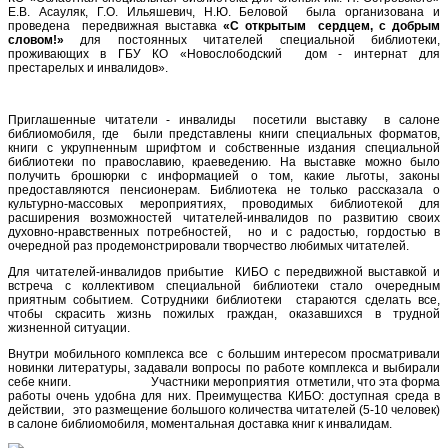
Е.В. Асауляк, Г.О. Ильяшевич, Н.Ю. Беловой была организована и
проведена передвижная выставка
«С открытым сердцем, с добрым
словом!»
для постоянных читателей специальной библиотеки,
проживающих в ГБУ КО «Новослободский дом - интернат для
престарелых и инвалидов».
Приглашенные читатели - инвалиды посетили выставку в салоне
библиомобиля, где были представлены книги специальных форматов,
книги с укрупненным шрифтом и собственные издания специальной
библиотеки по православию, краеведению. На выставке можно было
получить брошюрки с информацией о том, какие льготы, законы
предоставляются пенсионерам. Библиотека не только рассказала о
культурно-массовых мероприятиях, проводимых библиотекой для
расширения возможностей читателей-инвалидов по развитию своих
духовно-нравственных потребностей, но и с радостью, гордостью в
очередной раз продемонстрировали творчество любимых читателей.
Для читателей-инвалидов прибытие КИБО с передвижной выставкой и
встреча с коллективом специальной библиотеки стало очередным
приятным событием. Сотрудники библиотеки стараются сделать все,
чтобы скрасить жизнь пожилых граждан, оказавшихся в трудной
жизненной ситуации.
Внутри мобильного комплекса все с большим интересом просматривали
новинки литературы, задавали вопросы по работе комплекса и выбирали
себе книги. Участники мероприятия отметили, что эта форма
работы очень удобна для них. Преимущества КИБО: доступная среда в
действии, это размещение большого количества читателей (5-10 человек)
в салоне библиомобиля, моментальная доставка книг к инвалидам.