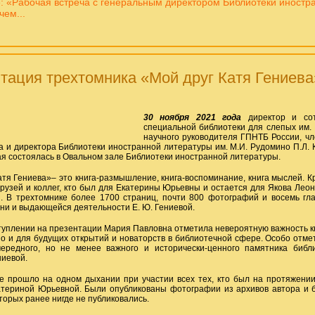
: «Рабочая встреча с генеральным директором Библиотеки иностр
ем...
тация трехтомника «Мой друг Катя Гениева
30 ноября 2021 года
директор и сот
специальной библиотеки для слепых им.
научного руководителя ГПНТБ России, ч
а и директора Библиотеки иностранной литературы им. М.И. Рудомино П.Л.
рая состоялась в Овальном зале Библиотеки иностранной литературы.
атя Гениева»– это книга-размышление, книга-воспоминание, книга мыслей. К
рузей и коллег, кто был для Екатерины Юрьевны и остается для Якова Леон
. В трехтомнике более 1700 страниц, почти 800 фотографий и восемь гл
ни и выдающейся деятельности Е. Ю. Гениевой.
туплении на презентации Мария Павловна отметила невероятную важность кн
но и для будущих открытий и новаторств в библиотечной сфере. Особо отме
чередного, но не менее важного и исторически-ценного памятника библ
иевой.
 прошло на одном дыхании при участии всех тех, кто был на протяжении
атериной Юрьевной. Были опубликованы фотографии из архивов автора и б
торых ранее нигде не публиковались.