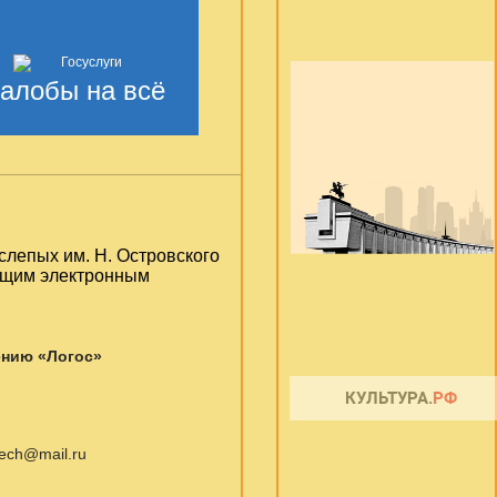
алобы на всё
слепых им. Н. Островского
ующим электронным
ению «Логос»
otech@mail.ru