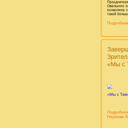
Праздничную
Овального з
позволила с
такой больш
Подробнее
Заверш
Зрител
«Мы с 
«Мы с Тама
Подробнее
Наумова Ли