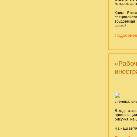
которые авт
Книга Яков
специалиста
трудоемкая 
связей.
Подробнее
«Рабоч
иностр
с генеральн
В ходе встр
организации
рисунка, на
На наш взгля