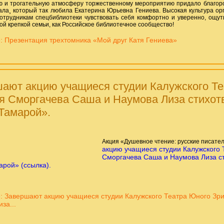
 и трогательную атмосферу торжественному мероприятию придало благоро
ала¸ который так любила Екатерина Юрьевна Гениева. Высокая культура о
отрудникам спецбиблиотеки чувствовать себя комфортно и уверенно, ощут
ой крепкой семьи, как Российское библиотечное сообщество!
: Презентация трехтомника «Мой друг Катя Гениева»
ают акцию учащиеся студии Калужского Т
я Сморгачева Саша и Наумова Лиза стихот
Тамарой».
Акция «Душевное чтение: русские писател
акцию учащиеся студии Калужского 
Сморгачева Саша и Наумова Лиза ст
рой» (ссылка).
: Завершают акцию учащиеся студии Калужского Театра Юного Зр
за...