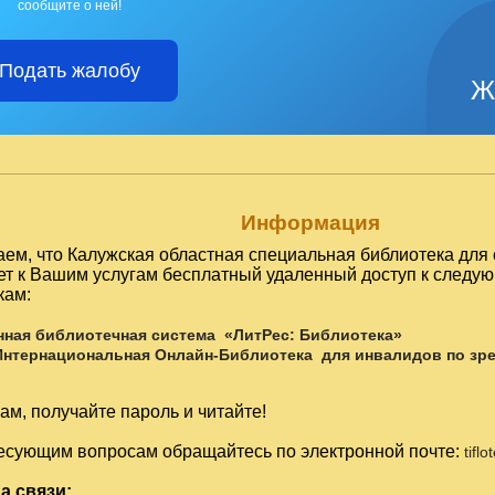
сообщите о ней!
Подать жалобу
Ж
Информация
ем, что Калужская областная специальная библиотека для 
ет к Вашим услугам бесплатный удаленный доступ к след
кам:
нная библиотечная система «ЛитРес: Библиотека»
Интернациональная Онлайн-Библиотека для инвалидов по зр
м, получайте пароль и читайте!
есующим вопросам обращайтесь по электронной почте:
tifl
а связи: