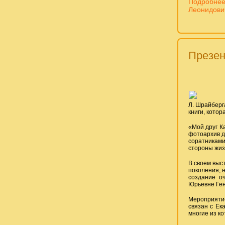
Подробнее
Леонидович
Презен
Л. Шрайберг
книги, кото
«Мой друг К
фотоархив д
соратниками
стороны жиз
В своем выс
поколения, 
создание о
Юрьевне Ген
Мероприятие
связан с Ек
многие из ко