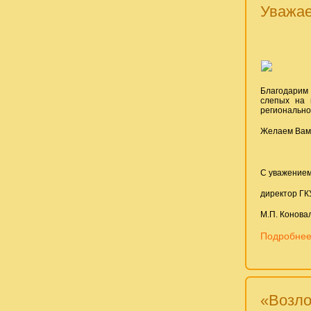
Уважае
Благодарим 
слепых на 
регионально
Желаем Вам 
С уважение
директор ГК
М.П. Конова
Подробнее
«Возло