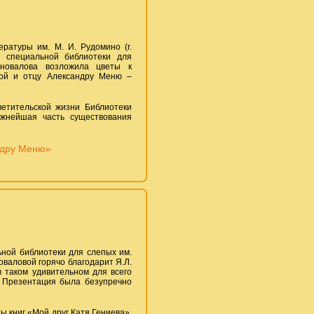
ратуры им. М. И. Рудомино (г.
й специальной библиотеки для
оновалова возложила цветы к
евой и отцу Александру Меню –
ветительской жизни Библиотеки
ажнейшая часть существования
ндру Меню»
ьной библиотеки для слепых им.
оваловой горячо благодарит Я.Л.
в таком удивительном для всего
. Презентация была безупречно
 книг «Мой друг Катя Гениева»,