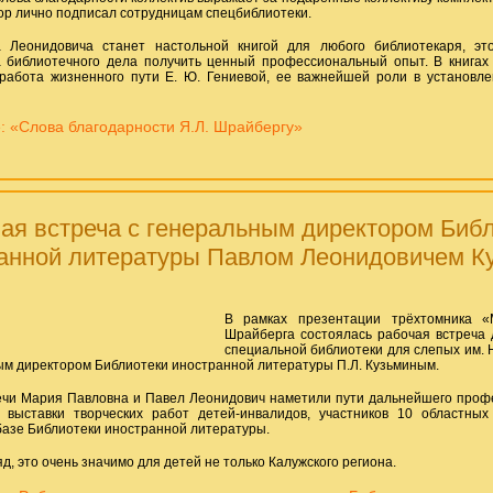
ор лично подписал сотрудницам спецбиблиотеки.
а Леонидовича станет настольной книгой для любого библиотекаря, эт
 библиотечного дела получить ценный профессиональный опыт. В книгах
работа жизненного пути Е. Ю. Гениевой, ее важнейшей роли в установл
: «Слова благодарности Я.Л. Шрайбергу»
ая встреча с генеральным директором Биб
анной литературы Павлом Леонидовичем К
В рамках презентации трёхтомника «
Шрайберга состоялась рабочая встреча 
специальной библиотеки для слепых им. Н
ым директором Библиотеки иностранной литературы П.Л. Кузьминым.
ечи Мария Павловна и Павел Леонидович наметили пути дальнейшего профе
 выставки творческих работ детей-инвалидов, участников 10 областных 
 базе Библиотеки иностранной литературы.
д, это очень значимо для детей не только Калужского региона.