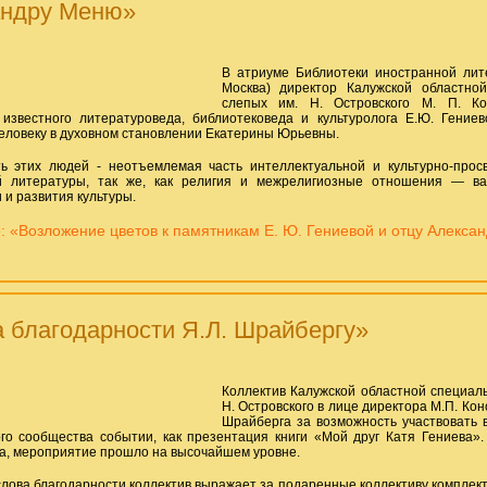
андру Меню»
В атриуме Библиотеки иностранной лите
Москва) директор Калужской областно
слепых им. Н. Островского М. П. К
 известного литературоведа, библиотековеда и культуролога Е.Ю. Гени
еловеку в духовном становлении Екатерины Юрьевны.
ь этих людей - неотъемлемая часть интеллектуальной и культурно-прос
й литературы, так же, как религия и межрелигиозные отношения — в
 и развития культуры.
 «Возложение цветов к памятникам Е. Ю. Гениевой и отцу Алекса
 благодарности Я.Л. Шрайбергу»
Коллектив Калужской областной специал
Н. Островского в лице директора М.П. Кон
Шрайберга за возможность участвовать 
го сообщества событии, как презентация книги «Мой друг Катя Гениева»
а, мероприятие прошло на высочайшем уровне.
лова благодарности коллектив выражает за подаренные коллективу комплекты