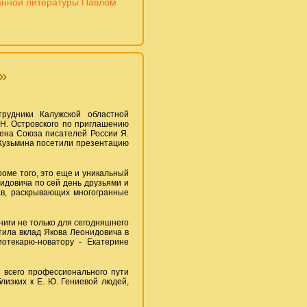
анной литературы Павлом
»
рудники Калужской областной
 Н. Островского по приглашению
лена Союза писателей России Я.
 Кузьмина посетили презентацию
роме того, это еще и уникальный
идовича по сей день друзьями и
ав, раскрывающих многогранные
иги не только для сегодняшнего
тила вклад Якова Леонидовича в
иотекарю-новатору - Екатерине
 всего профессионального пути
лизких к Е. Ю. Гениевой людей,