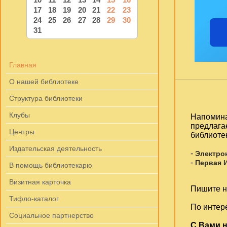
17
18
19
20
21
22
23
24
25
26
27
28
29
30
31
Главная
О нашей библиотеке
Структура библиотеки
Клубы
Напомина
предлага
Центры
библиоте
Издательская деятельность
-
Электро
-
Первая 
В помощь библиотекарю
Визитная карточка
Пишите на
Тифло-каталог
По интер
Социальное партнерство
С Вами н