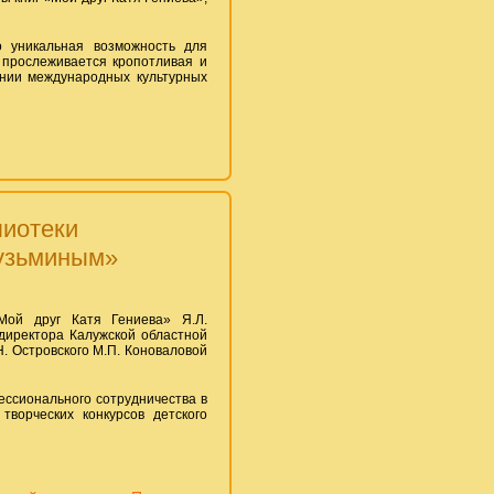
о уникальная возможность для
 прослеживается кропотливая и
ении международных культурных
лиотеки
узьминым»
Мой друг Катя Гениева» Я.Л.
директора Калужской областной
. Островского М.П. Коноваловой
ссионального сотрудничества в
творческих конкурсов детского