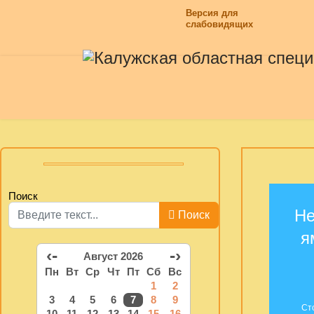
Версия для
слабовидящих
Поиск
Не
Поиск
я
‹-
-›
Август 2026
Пн
Вт
Ср
Чт
Пт
Сб
Вс
1
2
3
4
5
6
7
8
9
Ст
10
11
12
13
14
15
16