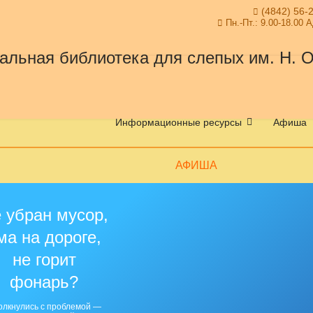
(4842) 56-
Пн.-Пт.: 9.00-18.00 
Информационные ресурсы
Афиша
АФИША
 убран мусор,
ма на дороге,
не горит
фонарь?
олкнулись с проблемой —