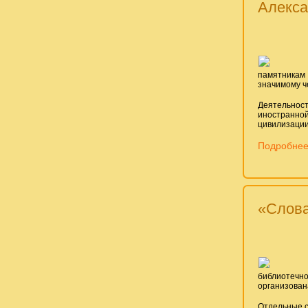
Алекс
памятникам
значимому ч
Деятельност
иностранно
цивилизации
Подробнее:
«Слова
библиотечно
организован
Отдельные с