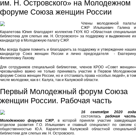
им. Н. Островского» на Молодежном
форуме Союза женщин России
Члены молодежной палаты
СЖР Ильяшевич Галина и
Карапетова Юлия благодарят коллектив ГКУК КО «Областная специальная
библиотека для слепых им. Н. Островского» за поддержку и выдвижение их
кандидатур в Молодежную палату СЖР.
Мы всегда будем помнить и благодарить за поддержку и утверждение наших
кандидатур Союз женщин России и лично председателя - Екатерину
Филипповну Лахову.
Для сотрудников специальной библиотеки, членов КРОО «Совет женщин»
чрезвычайно важно не только принимать участие в Первом Молодежном
форуме Союза женщин России, но и отстаивать права «особых людей», в том
числе молодежи, как в г. Калуга, так и Калужской области.
Первый Молодежный форум Союза
женщин России. Рабочая часть
16 сентября 2020 года
состоялась
рабочая часть
Молодежного форума СЖР
, в которой приняли участие заведующая
отделом развития Г.О. Ильяшевич и главный специалист по связям с
общественностью Ю.А. Карапетова Калужской областной специальной
библиотеки для слепых им. Н. Островского.