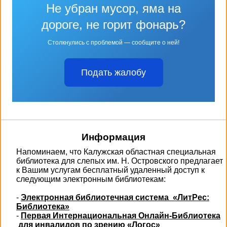
Не убран мусор, яма на
дороге, не горит фонарь?
Столкнулись с проблемой — сообщите о ней!
Подать жалобу
Информация
Напоминаем, что Калужская областная специальная
библиотека для слепых им. Н. Островского предлагает
к Вашим услугам бесплатный удаленный доступ к
следующим электронным библиотекам:
-
Электронная библиотечная система «ЛитРес:
Библиотека»
-
Первая Интернациональная Онлайн-Библиотека
для инвалидов по зрению «Логос»