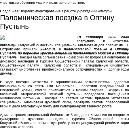
участникам обучения удачи и позитивного настроя.
Подробнее: Тифлокомментирование в работе учреждений культуры
Паломническая поездка в Оптину
Пустынь
19 сентября 2020 года
сотрудники и читатели-
инвалиды Калужской областной специальной библиотеки для слепых им. Н.
Островского приняли
участие в паломнической поездке в Оптин
Пустынь по передаче креста-мощевика преподобного Моисея в Оптину
Пустынь
. Поездка была организована Комиссией по вопросам культурного и
духовного наследия и туризма Общественной палаты Калужской области.
Общественную палату Калужской области и специальную библиотеку
связывают многолетнее профессиональное сотрудничество и долгие годы
дружбы.
В ходе поездки читатели с ограниченными возможностями здоровья
познакомились со святынями монастыря, посетили Владимирский и
Введенский храмы, смогли приложиться к мощам старцев. Экскурсия по
Казанской Амвросиевской женской пустыни порадовала посещением
живоносного источника. Поездка по святым местам придала читателям
специальной библиотеки духовной силы, зарядила светом православной
веры и дала благодатную почву для культурно-нравственного роста.
Администрация специальной библиотеки благодарит Комиссию по вопросам
культурного и духовного наследия и туризма Общественной палаты
Калужской области за совместную работу по социокультурной реабилитации
«особого» человека.