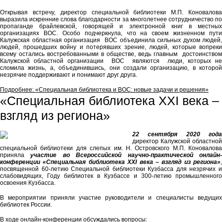
Открывая встречу, директор специальной библиотеки М.П. Коновалова
выразила искренние слова благодарности за многолетнее сотрудничество по
пропаганде брайлевской, говорящей и электронной книг в местных
организациях ВОС. Особо подчеркнула, что на своем жизненном пути
Калужская областная организация ВОС объединила сильных духом людей,
людей, прошедших войну и потерявших зрение, людей, которые вопреки
всему остались востребованными в обществе, ведь главным достоинством
Калужской областной организации ВОС являются люди, которых не
сломила жизнь, а, объединившись, они создали организацию, в которой
незрячие поддерживают и понимают друг друга.
Подробнее: «Специальная библиотека и ВОС: новые задачи и решения»
«Специальная библиотека ХХI века –
взгляд из региона»
22 сентября 2020 года
директор Калужской областной
специальной библиотеки для слепых им. Н. Островского М.П. Коновалова
приняла
участие во Всероссийской научно-практической онлайн
конференции «Специальная библиотека ХХI века – взгляд из региона»
,
посвященной 60-летию Специальной библиотеки Кузбасса для незрячих и
слабовидящих, Году библиотек в Кузбассе и 300-летию промышленного
освоения Кузбасса.
В мероприятии приняли участие руководители и специалисты ведущих
библиотек России.
В ходе онлайн-конференции обсуждались вопросы: