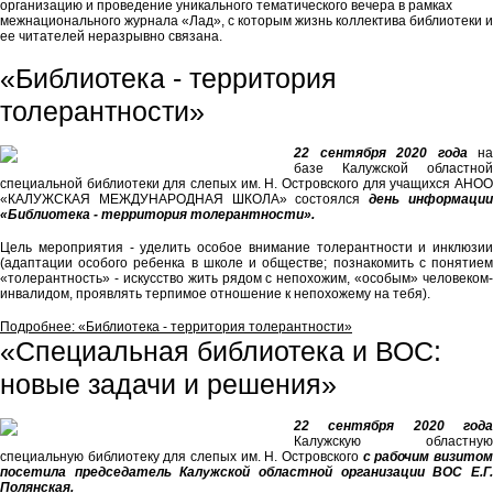
организацию и проведение уникального тематического вечера в рамках
межнационального журнала «Лад», с которым жизнь коллектива библиотеки и
ее читателей неразрывно связана.
«Библиотека - территория
толерантности»
22 сентября 2020 года
на
базе Калужской областной
специальной библиотеки для слепых им. Н. Островского для учащихся АНОО
«КАЛУЖСКАЯ МЕЖДУНАРОДНАЯ ШКОЛА» состоялся
день информаци
«Библиотека - территория толерантности».
Цель мероприятия - уделить особое внимание толерантности и инклюзии
(адаптации особого ребенка в школе и обществе; познакомить с понятием
«толерантность» - искусство жить рядом с непохожим, «особым» человеком-
инвалидом, проявлять терпимое отношение к непохожему на тебя).
Подробнее: «Библиотека - территория толерантности»
«Специальная библиотека и ВОС:
новые задачи и решения»
22 сентября 2020 года
Калужскую областную
специальную библиотеку для слепых им. Н. Островского
с рабочим визито
посетила председатель Калужской областной организации ВОС Е.Г.
Полянская.