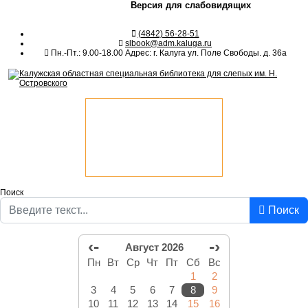
Версия для слабовидящих
(4842) 56-28-51
slbook@adm.kaluga.ru
Пн.-Пт.: 9.00-18.00 Адрес: г. Калуга ул. Поле Свободы. д. 36а
Поиск
Поиск
‹-
-›
Август 2026
Пн
Вт
Ср
Чт
Пт
Сб
Вс
1
2
3
4
5
6
7
8
9
10
11
12
13
14
15
16