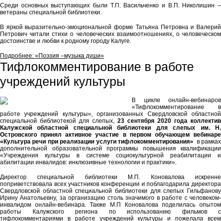
Среди основных выступающих были Т.П. Васильченко и В.П. Николишин –
ветераны специальной библиотеки.
В яркой выразительно-эмоциональной форме Татьяна Петровна и Валерий
Петрович читали стихи о человеческих взаимоотношениях, о человеческом
достоинстве и любви к родному городу Калуге.
Подробнее: «Поэзия –музыка души»
Тифлокомментирование в работе
учреждений культуры
В цикле онлайн-вебинаров
«Тифлокомментирование в
работе учреждений культуры», организованных Свердловской областной
специальной библиотекой для слепых,
23 сентября 2020 года коллектив
Калужской областной специальной библиотеки для слепых им. Н.
Островского принял активное участие в первом обучающем вебинаре
«Культура речи при реализации услуги тифлокомментирования»
в рамках
дополнительной образовательной программы повышения квалификации
«Учреждения культуры в системе социокультурной реабилитации и
абилитации инвалидов: инклюзивные технологии и практики».
Директор специальной библиотеки М.П. Коновалова искренне
поприветствовала всех участников конференции и поблагодарила директора
Свердловской областной специальной библиотеки для слепых Гильфанову
Ирину Анатольевну, за организацию столь значимого в работе с человеком-
инвалидом онлайн-вебинара. Также М.П Коновалова поделилась опытом
работы Калужского региона по использованию фильмов с
тифлокомментариями в работе учреждений культуры и пожелала всем