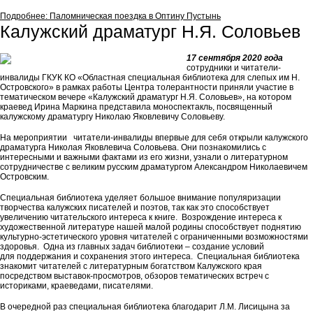
Подробнее: Паломническая поездка в Оптину Пустынь
Калужский драматург Н.Я. Соловьев
17 сентября
2020 года
сотрудники и читатели-
инвалиды ГКУК КО «Областная специальная библиотека для слепых им Н.
Островского» в рамках работы Центра толерантности приняли участие в
тематическом вечере «Калужский драматург Н.Я. Соловьев», на котором
краевед Ирина Маркина представила моноспектакль, посвященный
калужскому драматургу Николаю Яковлевичу Соловьеву.
На мероприятии читатели-инвалиды впервые для себя открыли калужского
драматурга Николая Яковлевича Соловьева. Они познакомились с
интересными и важными фактами из его жизни, узнали о литературном
сотрудничестве с великим русским драматургом Александром Николаевичем
Островским.
Специальная библиотека уделяет большое внимание популяризации
творчества калужских писателей и поэтов, так как это способствует
увеличению читательского интереса к книге. Возрождение интереса к
художественной литературе нашей малой родины способствует поднятию
культурно-эстетического уровня читателей с ограниченными возможностями
здоровья. Одна из главных задач библиотеки – создание условий
для поддержания и сохранения этого интереса. Специальная библиотека
знакомит читателей с литературным богатством Калужского края
посредством выставок-просмотров, обзоров тематических встреч с
историками, краеведами, писателями.
В очередной раз специальная библиотека благодарит Л.М. Лисицына за