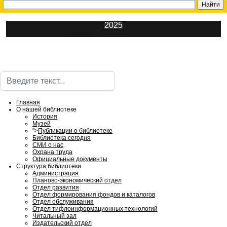
2025
ИнфоЦентр
Поиск
Главная
О нашей библиотеке
История
Музей
">
Публикации о библиотеке
Библиотека сегодня
СМИ о нас
Охрана труда
Официальные документы
Структура библиотеки
Администрация
Планово-экономический отдел
Отдел развития
Отдел формирования фондов и каталогов
Отдел обслуживания
Отдел тифлоинформационных технологий
Читальный зал
Издательский отдел