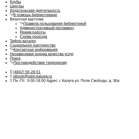
Клубы
Центры
Издательская деятельность
">
В помощь библиотекарю
Визитная карточка
">
Правила пользования библиотекой
Административный регламент
Режим работы
Схема проезда
Тифло-каталог
Социальное партнерство
">
Контактная информация
Независимая оценка качества услуг
Поиск
">
Противодействие терроризму
(4842) 56-28-51
slbook@adm.kaluga.ru
Пн.-Пт.: 9.00-18.00 Адрес: г. Калуга ул. Поле Свободы. д. 36а