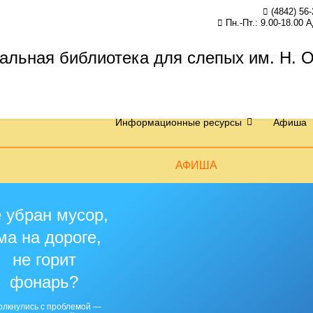
(4842) 56-
Пн.-Пт.: 9.00-18.00 
Информационные ресурсы
Афиша
АФИША
 убран мусор,
ма на дороге,
не горит
фонарь?
олкнулись с проблемой —