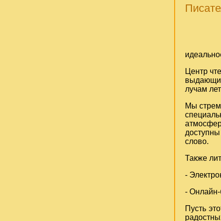
Писате
идеально
Центр чте
выдающих
лучам лет
Мы стреми
специал
атмосфер
доступны
слово.
Также лит
- Электро
- Онлайн-
Пусть эт
радостны