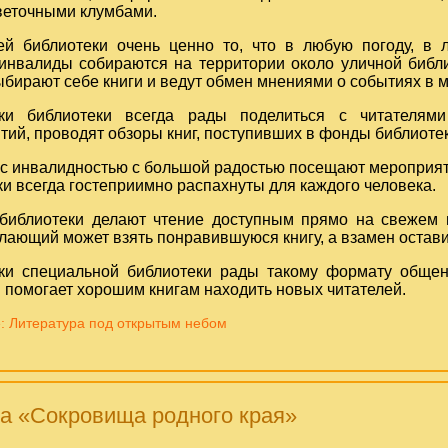
веточными клумбами.
й библиотеки очень ценно то, что в любую погоду, в
-инвалиды собираются на территории около уличной библ
ыбирают себе книги и ведут обмен мнениями о событиях в м
ики библиотеки всегда рады поделиться с читателям
ий, проводят обзоры книг, поступивших в фонды библиотек
 с инвалидностью с большой радостью посещают мероприяти
и всегда гостеприимно распахнуты для каждого человека.
библиотеки делают чтение доступным прямо на свежем в
лающий может взять понравившуюся книгу, а взамен остави
ки специальной библиотеки рады такому формату общен
 помогает хорошим книгам находить новых читателей.
: Литература под открытым небом
а «Сокровища родного края»