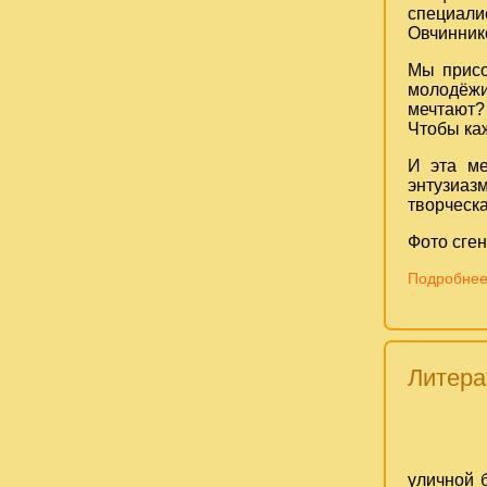
специали
Овчинник
Мы присо
молодёжи
мечтают?
Чтобы каж
И эта ме
энтузиаз
творческ
Фото сге
Подробнее:
Литера
уличной 