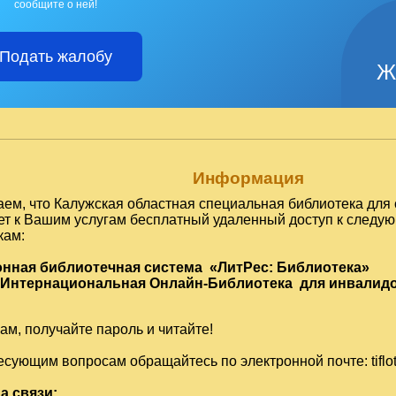
сообщите о ней!
Подать жалобу
Ж
Информация
ем, что Калужская областная специальная библиотека для 
ет к Вашим услугам бесплатный удаленный доступ к след
кам:
онная библиотечная система «ЛитРес: Библиотека»
 Интернациональная Онлайн-Библиотека для инвалидо
м, получайте пароль и читайте!
есующим вопросам обращайтесь по электронной почте:
tifl
а связи: