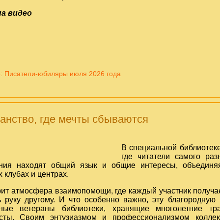
на видео
: Писатели-юбиляры июля 2026 года
анство, где мечты сбываются
В специальной библиотеке
где читатели самого раз
ния находят общий язык и общие интересы, объединяя
 клубах и центрах.
рит атмосфера взаимопомощи, где каждый участник получае
ь руку другому. И что особенно важно, эту благородную
нные ветераны библиотеки, хранящие многолетние т
сты. Своим энтузиазмом и профессионализмом коллек