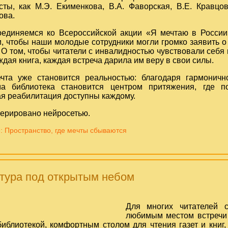
сты, как М.Э. Екименкова, В.А. Фаворская, В.Е. Кравцо
ова.
единяемся ко Всероссийской акции «Я мечтаю в России
, чтобы наши молодые сотрудники могли громко заявить о 
 О том, чтобы читатели с инвалидностью чувствовали себя
дая книга, каждая встреча дарила им веру в свои силы.
чта уже становится реальностью: благодаря гармонич
ма библиотека становится центром притяжения, где п
ая реабилитация доступны каждому.
нерировано нейросетью.
 Пространство, где мечты сбываются
тура под открытым небом
Для многих читателей с
любимым местом встречи 
библиотекой, комфортным столом для чтения газет и книг