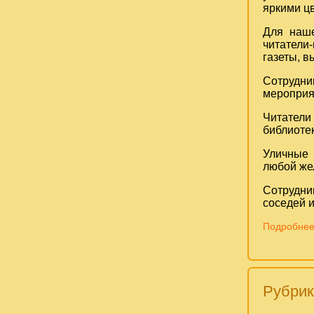
яркими ц
Для наше
читатели
газеты, в
Сотрудн
мероприят
Читатели
библиотек
Уличные 
любой же
Сотрудни
соседей и
Подробнее
Рубрик