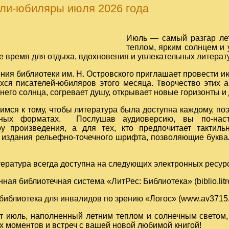
ли-юбиляры июля 2026 года
Июль — самый разгар лет
теплом, ярким солнцем и
е время для отдыха, вдохновения и увлекательных литерат
ния библиотеки им. Н. Островского приглашает провести и
ся писателей-юбиляров этого месяца. Творчество этих а
него солнца, согревает душу, открывает новые горизонты и
мся к тому, чтобы литература была доступна каждому, по
ьных форматах. Послушав аудиоверсию, вы по-наст
у произведения, а для тех, кто предпочитает тактиль
 издания рельефно-точечного шрифта, позволяющие буква
ература всегда доступна на следующих электронных ресур
нная библиотечная система «ЛитРес: Библиотека» (biblio.litre
библиотека для инвалидов по зрению «Логос» (
www.av3715.
от июль, наполненный летним теплом и солнечным светом
х моментов и встреч с вашей новой любимой книгой!