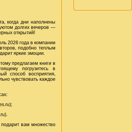
а, когда дни наполнены
 уютом долгих вечеров —
урных открытий!
юль 2026 года в компании
второв, подобно теплым
 дарит яркие эмоции.
этому предлагаем книги в
оящему погрузитесь в
ный способ восприятия,
льно чувствовать каждое
сах:
s.ru);
ru
).
, подарит вам множество