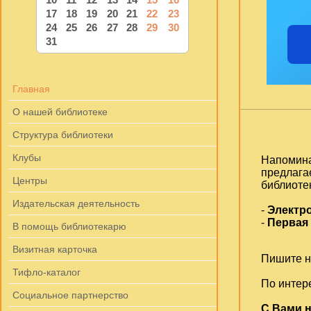
17
18
19
20
21
22
23
24
25
26
27
28
29
30
31
Главная
О нашей библиотеке
Структура библиотеки
Клубы
Напомина
предлага
Центры
библиоте
Издательская деятельность
-
Электр
-
Первая
В помощь библиотекарю
Визитная карточка
Пишите на
Тифло-каталог
По интер
Социальное партнерство
С Вами н