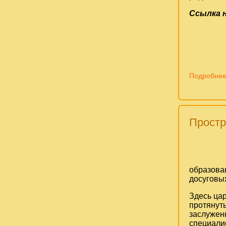
Ссылка 
Подробнее
Простр
образова
досуговых
Здесь ца
протянут
заслуже
специали