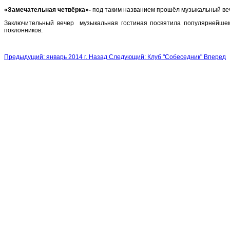
«Замечательная четвёрка»-
под таким названием прошёл музыкальный веч
Заключительный вечер музыкальная гостиная посвятила популярнейше
поклонников.
Предыдущий: январь 2014 г.
Назад
Следующий: Клуб "Собеседник"
Вперед