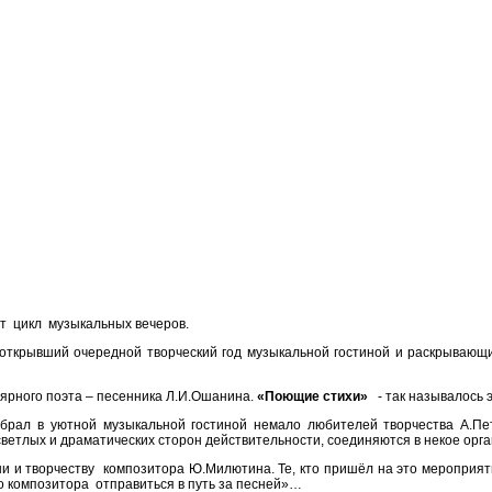
т цикл музыкальных вечеров.
 открывший очередной творческий год музыкальной гостиной и раскрывающи
ярного поэта – песенника Л.И.Ошанина.
«Поющие стихи»
- так называлось 
брал в уютной музыкальной гостиной немало любителей творчества А.Пе
етлых и драматических сторон действительности, соединяются в некое орга
 и творчеству композитора Ю.Милютина. Те, кто пришёл на это мероприят
ло композитора отправиться в путь за песней»…