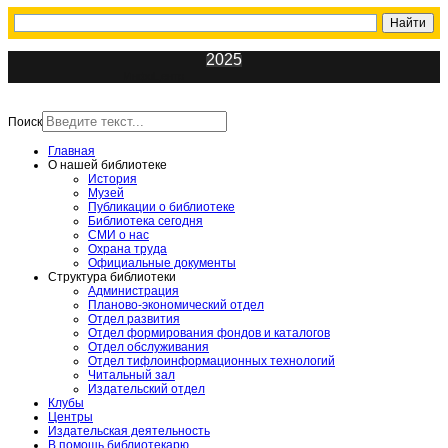
2025
ИнфоЦентр
Поиск
Главная
О нашей библиотеке
История
Музей
Публикации о библиотеке
Библиотека сегодня
СМИ о нас
Охрана труда
Официальные документы
Структура библиотеки
Администрация
Планово-экономический отдел
Отдел развития
Отдел формирования фондов и каталогов
Отдел обслуживания
Отдел тифлоинформационных технологий
Читальный зал
Издательский отдел
Клубы
Центры
Издательская деятельность
В помощь библиотекарю