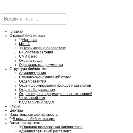
Поиск
Главная
О нашей библиотеке
">
История
Музей
">
Публикации о библиотеке
Библиотека сегодня
СМИ о нас
Охрана труда
Официальные документы
Структура библиотеки
Администрация
Планово-экономический отдел
Отдел развития
Отдел формирования фондов и каталогов
Отдел обслуживания
Отдел тифлоинформационных технологий
Читальный зал
Издательский отдел
Клубы
Центры
Издательская деятельность
">
В помощь библиотекарю
Визитная карточка
">
Правила пользования библиотекой
Административный регламент