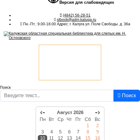
Версия для слабовидящих
(4842) 56-28-51
slbook@adm.kaluga.ru
Пн.-Пт.: 9.00-18.00 Адрес: г. Калуга ул. Поле Свободы. д. 36а
Поиск
Поиск
‹-
-›
Август 2026
Пн
Вт
Ср
Чт
Пт
Сб
Вс
1
2
3
4
5
6
7
8
9
10
11
12
13
14
15
16