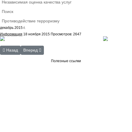
Независимая оценка качества услуг
Поиск
Противодействие терроризму
декабрь 2015 г.
Информация
18 ноября 2015
Просмотров: 2647
Предыдущий: С Новым годом!
Следующий: Творчество писателей
Назад
Вперед
Полезные ссылки