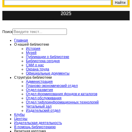
2025
ИнфоЦентр
Поиск
Главная
О нашей библиотеке
История
Музей
Публикации о библиотеке
Библиотека сегодня
СМИ о нас
Охрана труда
Официальные документы
Структура библиотеки
Администрация
Планово-экономический отдел
Отдел развития
Отдел формирования фондов и каталогов
Отдел обслуживания
Отдел тифлоинформационных технологий
Читальный зал
Издательский отдел
Клубы
Центры
Издательская деятельность
В помощь библиотекарю
Визитная карточка