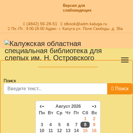
Версия для
слабовидящих
(4842) 56-28-51
slbook@adm.kaluga.ru
Пн.-Пт.: 9.00-18.00 Адрес: г. Калуга ул. Поле Свободы. д. 36а
Поиск
Поиск
‹-
-›
Август 2026
Пн
Вт
Ср
Чт
Пт
Сб
Вс
1
2
3
4
5
6
7
8
9
10
11
12
13
14
15
16