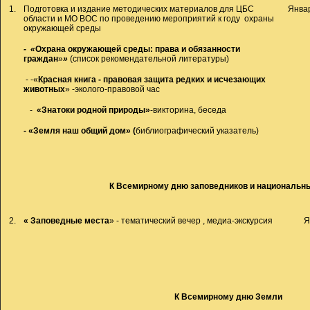
1.
Подготовка и издание методических материалов для ЦБС
Янва
области и МО ВОС по проведению мероприятий к году охраны
окружающей среды
- «
Охрана окружающей среды: права и обязанности
граждан
»
»
(список рекомендательной литературы)
- -«
Красная книга - правовая защита редких и исчезающих
животных
» -эколого-правовой час
-
«Знатоки родной природы»
-викторина, беседа
- «Земля наш общий дом» (
библиографический указатель)
К Всемирному дню заповедников и национальн
2.
« Заповедные места
» - тематический вечер , медиа-экскурсия
Я
К Всемирному дню Земли