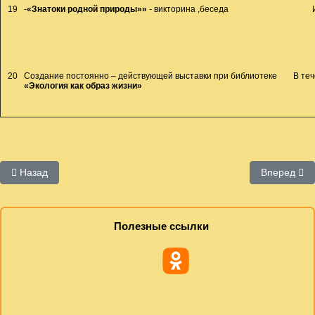
19
-
«Знатоки родной природы»»
-
викторина ,беседа
20
Создание постоянно – действующей выставки при библиотеке
В теч
«Экология как образ жизни»
Предыдущий: Календари
Следующий:
Назад
Вперед
Полезные ссылки