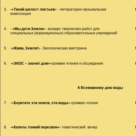
3.
-
«Тихий шелест листьев
» - литературно-музыкальная
композиция
4.
-
«Мы дети Земли
» -
конкурс творческих работ для
специальных (коррекционных) образовательных учреждений
5.
-
«Живи, Земля!
»
-
Экологическая викторина
6.
-
«ЭКОС – значит дом»-
громкие чтения и обсуждения
К Всемирному дню воды
7.
-«
Берегите эти земли, эти воды
»-громкие чтения
8.
-«Капель тонкий перезвон»-
тематический вечер