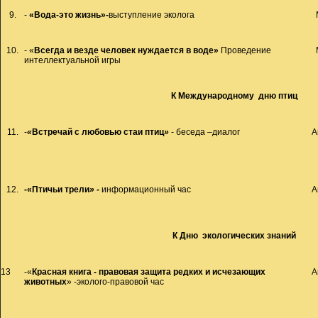
9.
-
«Вода-это жизнь»-
выступление эколога
10.
- «
Всегда и везде человек нуждается в воде»
Проведение
интеллектуальной игры
К Международному дню птиц
11.
-
«
Встречай с любовью стаи птиц
»
- беседа –диалог
А
12.
-«Птичьи трели
» -
информационный час
А
К Дню экологических знаний
13
-«
Красная книга - правовая защита редких и исчезающих
А
животных
» -эколого-правовой час