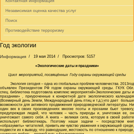
Контактная информация
Независимая оценка качества услуг
Поиск
Противодействие терроризму
Год экологии
Информация
19 мая 2014
Просмотров: 5157
«Экологические даты и праздники»
Цикл мероприятий, посвящённых Году охраны окружающей среды
Экология сегодня – одна из глобальных проблем человечества. 2013год
объявлен Президентом РФ годом охраны окружающей среды. ГКУК Обл.
спец. библиотека подготовила комплекс мероприятий«Экологические даты и
праздники» , приуроченные к конкретной дате экологического календаря
(Всемирный день Земли, Международный день птиц и т.д.),что дает больше
возможности для активного продвижения природоведческой литературы. Ни
один век в своих произведениях многие поэты и прозаики бьют тревогу,
предупреждая людей, что человек – часть природы и, уничтожая ее, он
уничтожает самого себя. А книга – великая сила, которую в своей работе
использует библиотекарь. Поэтому наши задачи – посредством книг
«образумить» читателей, привить им чувство уважения к окружающей среде,
подвести их к выводу, что равнодушие, жестокость по отношению к природе,