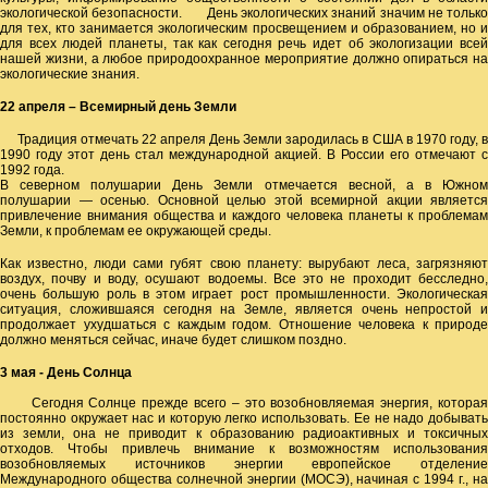
экологической безопасности. День экологических знаний значим не только
для тех, кто занимается экологическим просвещением и образованием, но и
для всех людей планеты, так как сегодня речь идет об экологизации всей
нашей жизни, а любое природоохранное мероприятие должно опираться на
экологические знания.
22 апреля – Всемирный день Земли
Традиция отмечать 22 апреля День Земли зародилась в США в 1970 году, в
1990 году этот день стал международной акцией. В России его отмечают с
1992 года.
В северном полушарии День Земли отмечается весной, а в Южном
полушарии — осенью. Основной целью этой всемирной акции является
привлечение внимания общества и каждого человека планеты к проблемам
Земли, к проблемам ее окружающей среды.
Как известно, люди сами губят свою планету: вырубают леса, загрязняют
воздух, почву и воду, осушают водоемы. Все это не проходит бесследно,
очень большую роль в этом играет рост промышленности. Экологическая
ситуация, сложившаяся сегодня на Земле, является очень непростой и
продолжает ухудшаться с каждым годом. Отношение человека к природе
должно меняться сейчас, иначе будет слишком поздно.
3 мая - День Солнца
Сегодня Солнце прежде всего – это возобновляемая энергия, которая
постоянно окружает нас и которую легко использовать. Ее не надо добывать
из земли, она не приводит к образованию радиоактивных и токсичных
отходов. Чтобы привлечь внимание к возможностям использования
возобновляемых источников энергии европейское отделение
Международного общества солнечной энергии (МОСЭ), начиная с 1994 г., на