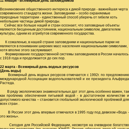
11 января - Всемирный день заповедников
Возникновение общественного интереса к дикой природе - важнейшая черта
современного стандарта жизни. Заповедники – особо охраняемые
природные территории - единственный способ уберечь от гибели хоть
небольшие частицы дикой природы.
Сейчас все больше наций и стран осознает, что заповедные объекты
являются бесценным достоянием, национальным символом, двигателем
культуры, одним из атрибутов современного государства.
К сожаленью, в нашей стране заповедники и национальные парки не
являются в понимании широких масс населения национальными символами,
хотя вполне этого заслуживают.
Формирование государственной системы заповедников в России началось
с 1918 года и продолжается до сих пор.
22 марта - Всемирный день водных ресурсов
(День воды)
Всемирный день водных ресурсов отмечается с 1992г. по предложению
международной Ассоциации водопользователей и ее президента Альфреда
Растеда.
В ряду экологических знаменательных дат этот день особенно важен, так
как проблема обеспечения питьевой водой - в достаточном количестве и
допустимого качества – становится глобальной экологической проблемой для
всех стран .
В России этот день впервые отмечался в 1995 году под девизом «Вода -
это жизнь».
Сегодня для Российской Федерации, несмотря на очевидное богатство