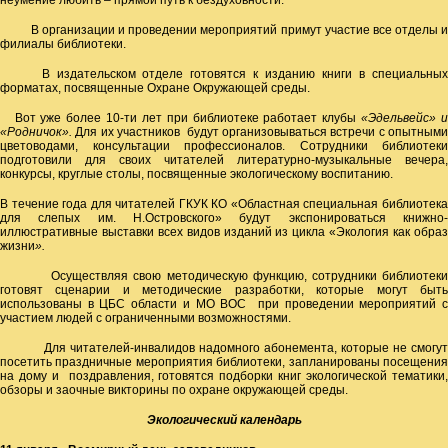
неумение любить – прямой путь к бездуховности.
В организации и проведении мероприятий примут участие все отделы и
филиалы библиотеки.
В издательском отделе готовятся к изданию книги в специальных
форматах, посвященные Охране Окружающей среды.
Вот уже более 10-ти лет при библиотеке работает клубы
«Эдельвейс» 
«Родничок».
Для их участников будут организовываться встречи с опытными
цветоводами, консультации профессионалов. Сотрудники библиотеки
подготовили для своих читателей литературно-музыкальные вечера,
конкурсы, круглые столы, посвященные экологическому воспитанию.
В течение года для читателей ГКУК КО «Областная специальная библиотека
для слепых им. Н.Островского» будут экспонироваться книжно-
иллюстративные выставки всех видов изданий из цикла «Экология как образ
жизни
».
Осуществляя свою методическую функцию, сотрудники библиотеки
готовят сценарии и методические разработки, которые могут быть
использованы в ЦБС области и МО ВОС при проведении мероприятий с
участием людей с ограниченными возможностями.
Для читателей-инвалидов надомного абонемента, которые не смогут
посетить праздничные мероприятия библиотеки, запланированы посещения
на дому и поздравления, готовятся подборки книг экологической тематики,
обзоры и заочные викторины по охране окружающей среды.
Экологический календарь