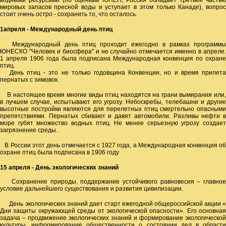
водными ресурсами (по оценкам ЮНЕП, Россия обладает третьей частью
мировых запасов пресной воды и уступает в этом только Канаде), вопрос
стоит очень остро - сохранить то, что осталось.
1апреля - Международный день птиц
Международный день птиц проходит ежегодно в рамках программы
ЮНЕСКО "Человек и биосфера" и не случайно отмечается именно в апреле.
1 апреля 1906 года была подписана Международная конвенция по охране
птиц.
День птиц - это не только годовщина Конвенции, но и время прилета
пернатых с зимовок.
В настоящее время многие виды птиц находятся на грани вымирания или,
в лучшем случае, испытывают его угрозу. Небоскребы, телебашни и другие
высотные постройки являются для перелетных птиц смертельно опасными
препятствиями. Пернатых сбивают и давят автомобили. Разливы нефти в
море губят множество водных птиц. Не менее серьезную угрозу создает
загрязнение среды.
В России этот день отмечается с 1927 года, а Международная конвенция об
охране птиц была подписана в 1906 году
15 апреля - День экологических знаний
Сохранение природы, поддержание устойчивого равновесия – главное
условие дальнейшего существования и развития цивилизации.
День экологических знаний дает старт ежегодной общероссийской акции «
Дни защиты окружающей среды от экологической опасности». Его основная
задача – продвижение экологических знаний и формирование экологической
культуры, информирование общественности о состоянии дел в области