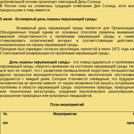
добровольной основе организует ежегодный День Солнца.
В России пока не сложилась традиция отмечания Дня Солнца, хотя все
предпосылки к тому имеются
5 июня - Всемирный день охраны окружающей среды
Всемирный день окружающей среды является для Организации
Объединенных Наций одним из основных способов привлечь внимание
мировой общественности к проблемам окружающей среды, а также
стимулировать политический интерес и соответствующие действия,
направленные на охрану окружающей среды.
Праздник был учрежден согласно резолюции, принятой в июне 1972 года на
Стокгольмской конференции по проблемам окружающей среды .
День охраны окружающей среды
- это повод задуматься о проблема
окружающей среды, обратить внимание на состояние окружающей среды. Ни
для кого не секрет, что с развитием промышленной индустрии, большинства
других процессов жизнедеятельности человека экологическая обстановка
ухудшается с каждый днем. Сегодня становится очевидным, что будущее
человечества во многом зависит от наших возможностей решать острейшие
проблемы в области окружающей среды: загрязнение природы, природные
или техногенные катастрофы, оскудение биологического разнообразия,
разрушение природных или культурных ландшафтов.
План мероприятий
№
Мероприятие
п/п
про