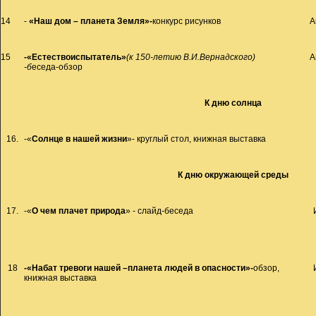
14
-
«Наш дом – планета Земля»-
конкурс рисунков
А
15
-«Естествоиспытатель»
(к 150-летию В.И.Вернадского)
А
-б
еседа-обзор
К дню солнца
16.
-«
Солнце в нашей жизни
»- круглый стол, книжная выставка
К дню окружающей среды
17.
-«
О чем плачет природа
» - слайд-беседа
18
-«Набат тревоги нашей –планета людей в опасности»-
обзор,
книжная выставка