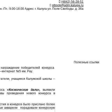
(4842) 56-28-51
slbook@adm.kaluga.ru
.-Пт.: 9.00-18.00 Адрес: г. Калуга ул. Поле Свободы. д. 36а
Полезные ссылки
 награждение победителей конкурса
–интернат №5 им. Рау.
татели, учащиеся Калужской школы –
урса
«Космические дали»,
выявили
вы проведения нового конкурса в
стия в конкурсе было прислано более
ные акварели порадовали конкурсную