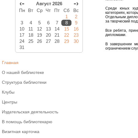
‹-
-›
Август 2026
Среди юных худ
Пн
Вт
Ср
Чт
Пт
Сб
Вс
категориях, котор
1
2
Отдельным диплом
за творческий под
3
4
5
6
7
8
9
10
11
12
13
14
15
16
Все ребята, прин
17
18
19
20
21
22
23
дипломами.
24
25
26
27
28
29
30
В завершении ме
31
ограничением слу
Главная
О нашей библиотеке
Структура библиотеки
Клубы
Центры
Издательская деятельность
В помощь библиотекарю
Визитная карточка