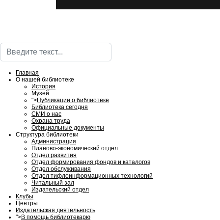
Поиск
Главная
О нашей библиотеке
История
Музей
">
Публикации о библиотеке
Библиотека сегодня
СМИ о нас
Охрана труда
Официальные документы
Структура библиотеки
Администрация
Планово-экономический отдел
Отдел развития
Отдел формирования фондов и каталогов
Отдел обслуживания
Отдел тифлоинформационных технологий
Читальный зал
Издательский отдел
Клубы
Центры
Издательская деятельность
">
В помощь библиотекарю