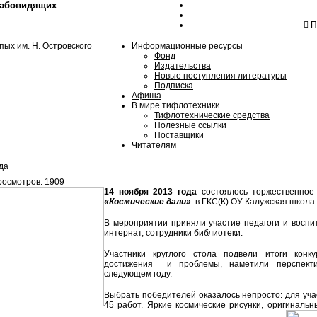
лабовидящих
Пн
Информационные ресурсы
Фонд
Издательства
Новые поступления литературы
Подписка
Афиша
В мире тифлотехники
Тифлотехнические средства
Полезные ссылки
Поставщики
Читателям
да
осмотров: 1909
14 ноября 2013 года
состоялось торжественное
«Космические дали»
в ГКС(К) ОУ Калужская школа 
В мероприятии приняли участие педагоги и воспи
интернат, сотрудники библиотеки.
Участники круглого стола подвели итоги конк
достижения и проблемы, наметили перспекти
следующем году.
Выбрать победителей оказалось непросто: для уча
45 работ. Яркие космические рисунки, оригиналь