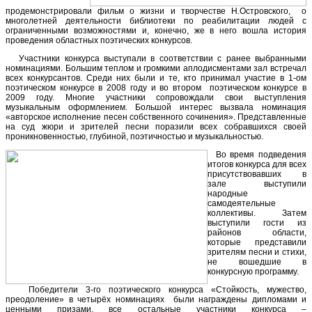
продемонстрировали фильм о жизни и творчестве Н.Островского, о
многолетней деятельности библиотеки по реабилитации людей с
ограниченными возможностями и, конечно, же в него вошла история
проведения областных поэтических конкурсов.
Участники конкурса выступали в соответствии с ранее выбранными
номинациями. Большим теплом и громкими аплодисментами зал встречал
всех конкурсантов. Среди них были и те, кто принимал участие в 1-ом
поэтическом конкурсе в 2008 году и во втором поэтическом конкурсе в
2009 году. Многие участники сопровождали свои выступления
музыкальным оформлением. Большой интерес вызвала номинация
«авторское исполнение песен собственного сочинения». Представленные
на суд жюри и зрителей песни поразили всех собравшихся своей
проникновенностью, глубиной, поэтичностью и музыкальностью.
Во время подведения
итогов конкурса для всех
присутствовавших в
зале выступили
народные
самодеятельные
коллективы. Затем
выступили гости из
районов области,
которые представили
зрителям песни и стихи,
не вошедшие в
конкурсную программу.
Победители 3-го поэтического конкурса «Стойкость, мужество,
преодоление» в четырёх номинациях были награждены дипломами и
ценными призами, все остальные участники конкурса –