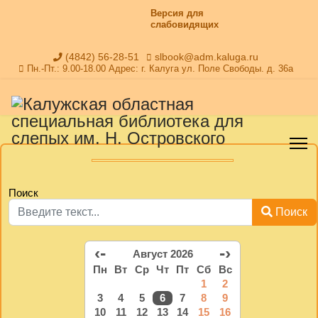
Версия для
слабовидящих
(4842) 56-28-51
slbook@adm.kaluga.ru
Пн.-Пт.: 9.00-18.00 Адрес: г. Калуга ул. Поле Свободы. д. 36а
Поиск
Поиск
‹-
-›
Август 2026
Пн
Вт
Ср
Чт
Пт
Сб
Вс
1
2
3
4
5
6
7
8
9
10
11
12
13
14
15
16