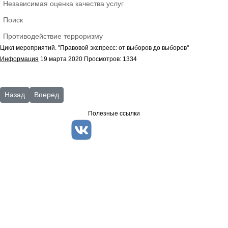
Независимая оценка качества услуг
Поиск
Противодействие терроризму
Цикл мероприятий. "Правовой экспресс: от выборов до выборов"
Информация
19 марта 2020
Просмотров: 1334
Предыдущий: Клуб "Затейница"
Следующий: Отдел тифлоинформационных технологий
Назад
Вперед
Полезные ссылки