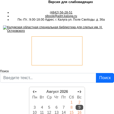
Версия для слабовидящих
(4842) 56-28-51
slbook@adm.kaluga.ru
Пн.-Пт.: 9.00-18.00 Адрес: г. Калуга ул. Поле Свободы. д. 36а
Поиск
Поиск
‹-
-›
Август 2026
Пн
Вт
Ср
Чт
Пт
Сб
Вс
1
2
3
4
5
6
7
8
9
10
11
12
13
14
15
16