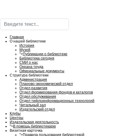
Поиск
Главная
О нашей библиотеке
История
Музей
">
Публикации о библиотеке
Библиотека сегодня
СМИ о нас
Охрана труда
Официальные документы
Структура библиотеки
Администрация
Планово-экономический отдел
Отдел развития
Отдел формирования фондов и каталогов
Отдел обслуживания
Отдел тифлоинформационных технологий
Читальный зал
Издательский отдел
Клубы
Центры
Издательская деятельность
">
В помощь библиотекарю
Визитная карточка
">
Правила пользования библиотекой