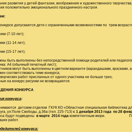
ние развития у детей фантазии, воображения и художественного творчества
я положительно эмоционального праздничного настроя.
кам
:
 конкурсе допускаются дети с ограниченными возможностями по трем возраст
ки (7-10 лет);
ки (11-14 лет);
ки (15-17 лет);
жны быть выполнены без непосредственной помощи родителей или педагого
нка: А4 (обычный печатный лист);
стников могут быть выполнены в цветном варианте (карандашами, красками, ак
жен соответствовать теме конкурса;
творческих работ присланных от одного участника не больше трех;
ные на конкурс рисунки не возвращаются.
ЕДЕНИЯ КОНКУРСА
ия конкурса
:
имаются детским отделом ГКУК КО «Областная специальная библиотека для
луга, ул.Поле Свободы, д.36а (тел. 225-713)
с 1 декабря 2013 года по 28 фев
рса будут подведены
в марте 2014 года
компетентным жюри. По итога
чших работ.
обедителей конкурса: