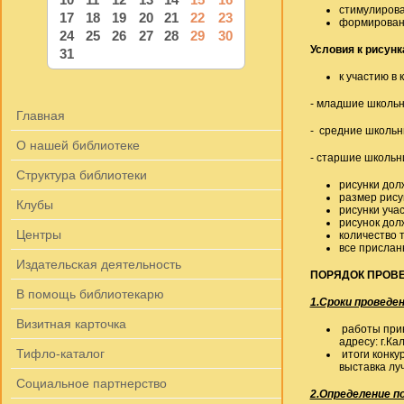
стимулирова
17
18
19
20
21
22
23
формировани
24
25
26
27
28
29
30
Условия к рисун
31
к участию в
- младшие школьни
Главная
- средние школьни
О нашей библиотеке
- старшие школьни
Структура библиотеки
рисунки дол
размер рису
Клубы
рисунки уча
рисунок дол
Центры
количество 
все прислан
Издательская деятельность
ПОРЯДОК ПРОВ
В помощь библиотекарю
1.Сроки проведен
Визитная карточка
работы прин
адресу: г.Ка
Тифло-каталог
итоги конку
выставка лу
Социальное партнерство
2.Определение п