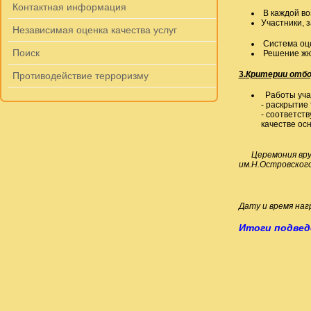
Контактная информация
В каждой во
Участники, з
Независимая оценка качества услуг
Система оце
Поиск
Решение жю
3.
Критерии отбо
Противодействие терроризму
Работы уча
- раскрытие
- соответст
качестве ос
Церемония вру
им.Н.Островского»
Дату и время на
Итоги подвед