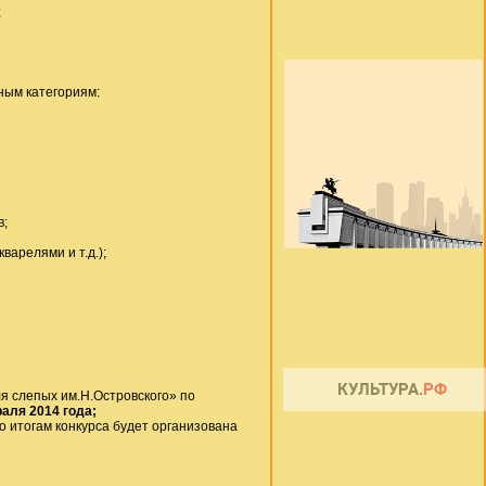
;
ным категориям:
в;
варелями и т.д.);
 слепых им.Н.Островского» по
раля 2014 года;
м конкурса будет организована