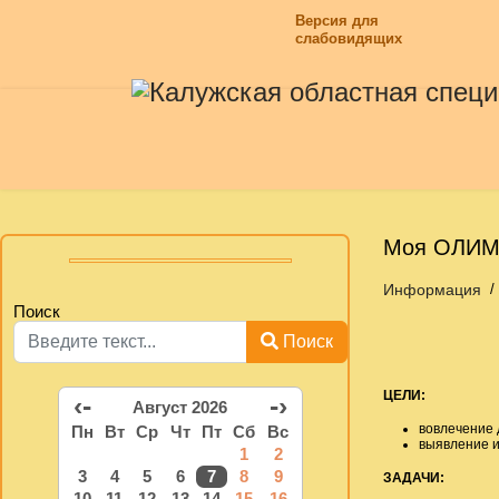
Версия для
слабовидящих
Моя ОЛИ
Информация
Поиск
Поиск
ЦЕЛИ:
‹-
-›
Август 2026
вовлечение 
Пн
Вт
Ср
Чт
Пт
Сб
Вс
выявление и
1
2
3
4
5
6
7
8
9
ЗАДАЧИ:
10
11
12
13
14
15
16