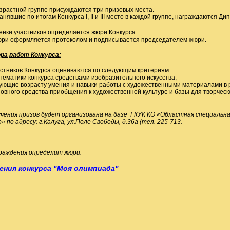
зрастной группе присуждаются три призовых места.
анявшие по итогам Конкурса I, II и III место в каждой группе, награждаются Д
нки участников определяется жюри Конкурса.
ри оформляется протоколом и подписывается председателем жюри.
ра работ Конкурса
:
стников Конкурса оцениваются по следующим критериям:
 тематики конкурса средствами изобразительного искусства;
вующие возрасту умения и навыки работы с художественными материалами в
новного средства приобщения к художественной культуре и базы для творчес
чения призов будет организована на базе ГКУК КО «Областная специальна
 по адресу: г.Калуга, ул.Поле Свободы, д.36а (тел. 225-713.
граждения определит жюри
.
ения конкурса "Моя олимпиада"