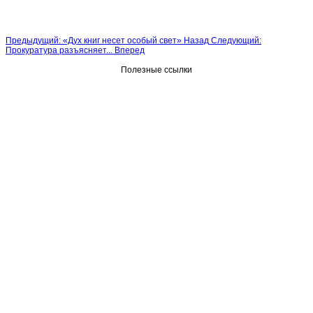
Предыдущий: «Дух книг несет особый свет»
Назад
Следующий:
Прокуратура разъясняет...
Вперед
Полезные ссылки