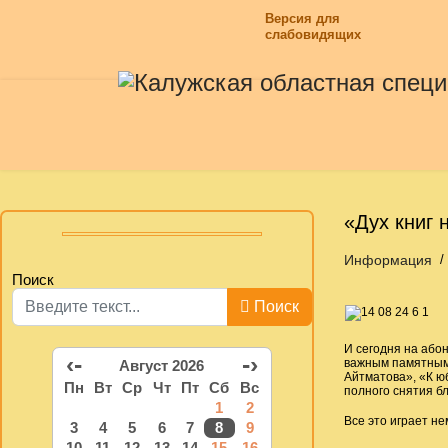
Версия для
слабовидящих
«Дух книг 
Информация
Поиск
Поиск
И сегодня на або
‹-
-›
важным памятным 
Август 2026
Айтматова», «К ю
Пн
Вт
Ср
Чт
Пт
Сб
Вс
полного снятия бл
1
2
Все это играет н
3
4
5
6
7
8
9
10
11
12
13
14
15
16