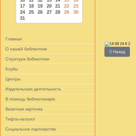
17
18
19
20
21
22
23
24
25
26
27
28
29
30
31
Главная
О нашей библиотеке
Предыдущий:
Назад
Структура библиотеки
Клубы
Центры
Издательская деятельность
В помощь библиотекарю
Визитная карточка
Тифло-каталог
Социальное партнерство