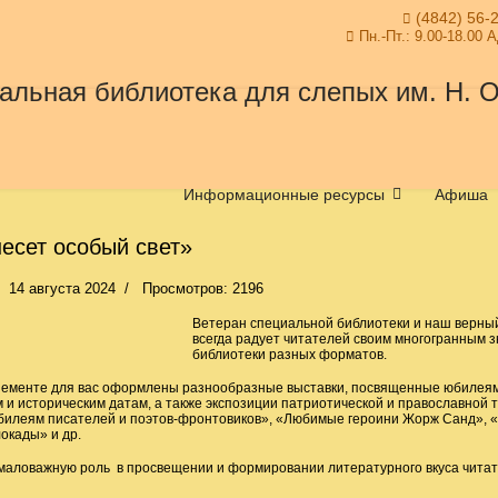
(4842) 56-
Пн.-Пт.: 9.00-18.00 
Информационные ресурсы
Афиша
несет особый свет»
14 августа 2024
Просмотров: 2196
Ветеран специальной библиотеки и наш верный
всегда радует читателей своим многогранным 
библиотеки разных форматов.
нементе для вас оформлены разнообразные выставки, посвященные юбилеям 
и историческим датам, а также экспозиции патриотической и православной 
билеям писателей и поэтов-фронтовиков», «Любимые героини Жорж Санд», «Н
окады» и др.
емаловажную роль в просвещении и формировании литературного вкуса читат