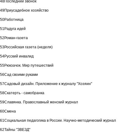
48
Последний звонок
49
Приусадебное хозяйство
50
Работница
51
Радуга идей
52
Роман-газета
53
Российская газета (неделя)
54
Русский инвалид
55
Рюкзачок. Мир путешествий
56
Сад своими руками
57
Садовый дизайн. Приложение к журналу "Хозяин"
58
Скатерть - самобранка
59
Славянка. Православный женский журнал
60
Смена
61
Социальная педагогика в России. Научно-методический журнал
62
Тайны "ЗВЕЗД"