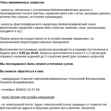
Типы принимаемых запросов:
-запросы, связанные с уточнением библиографических данных о
произведениях печати (автора, названия книги или статьи, выходных данных,
количества страниц, источника публикации);
-запросы фактографического характера (библиографический поиск
фактических сведений о каком-либо событии, явлении, лице, организации,
предмете и пр.).
Прием запросов осуществляется в онлайн-режиме ежедневно, за
исключением общегосударственных праздников.
Выполнение поступивших запросов производится в порядке поступления в
будние дни
с 9.00 до 18.00.
Запросы выполняются в срок от 1-2 часов (для
справок о наличии изданий) до 2-х рабочих дней (для сложных запросов).
Мы постараемся дать ответ в течение суток.
Вы можете обратиться к нам:
-
заведующая отделом тифлоинформационных технологий Фатюшенкова
Альбина Владимировна
- телефон: 8(4842) 22-57-66
-
через форму для онлайн-обращения
- по электронной почте:
Адрес электронной почты защищен от спам-ботов.
Для просмотра адреса в браузере должен быть включен Javascript.