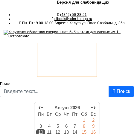
Версия для слабовидящих
(4842) 56-28-51
slbook@adm.kaluga.ru
Пн.-Пт.: 9.00-18.00 Адрес: г. Калуга ул. Поле Свободы. д. 36а
Поиск
Поиск
‹-
-›
Август 2026
Пн
Вт
Ср
Чт
Пт
Сб
Вс
1
2
3
4
5
6
7
8
9
10
11
12
13
14
15
16