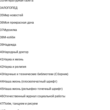
33
Литературная газета
34
ЛОГОПЕД
35
Мир новостей
36
Моя прекрасная дача
37
Мурзилка
38
М-хобби
39
Надежда
40
Народный доктор
41
Наука и жизнь
42
Наука и религия
43
Научные и технические библиотеки (Сборник)
44
Наша жизнь (плоскопечатный шpифт)
45
Наша жизнь (рельефно-точечный шрифт)
46
Отечественный журнал социальной работы
47
Поём, танцуем и рисуем