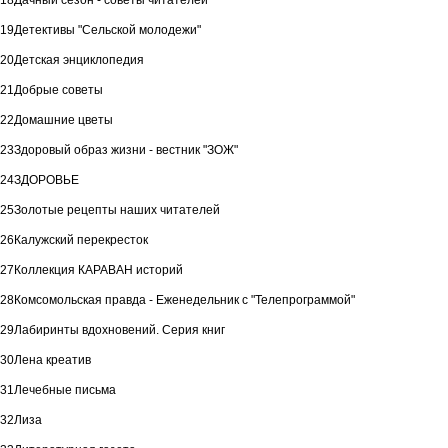
18
Дачный сезон - советы читателей
19
Детективы "Сельской молодежи"
20
Детская энциклопедия
21
Добрые советы
22
Домашние цветы
23
Здоровый образ жизни - вестник "ЗОЖ"
24
ЗДОРОВЬЕ
25
Золотые рецепты наших читателей
26
Калужский перекресток
27
Коллекция КАРАВАН историй
28
Комсомольская правда - Еженедельник с "Телепрограммой"
29
Лабиринты вдохновений. Серия книг
30
Лена креатив
31
Лечебные письма
32
Лиза