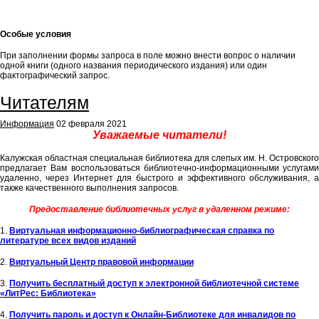
Особые условия
При заполнении формы запроса в поле можно внести вопрос о наличии
одной книги (одного названия периодического издания) или один
фактографический запрос.
Читателям
Информация
02 февраля 2021
Уважаемые читатели!
Калужская областная специальная библиотека для слепых им. Н. Островского
предлагает Вам воспользоваться библиотечно-информационными услугами
удаленно, через Интернет для быстрого и эффективного обслуживания, а
также качественного выполнения запросов.
Предоставление библиотечных услуг в удаленном режиме:
1.
Виртуальная информационно-библиографическая справка по
литературе всех видов изданий
2.
Виртуальный Центр правовой информации
3.
Получить бесплатный доступ к электронной библиотечной системе
«ЛитРес: Библиотека»
4.
Получить пароль и доступ к Онлайн-Библиотеке для инвалидов по