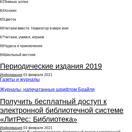
63
Темные аллеи
64
Хозяин
65
Цветок
66
Читаем вместе. Навигатор в мире книг
67
Читаем, учимся, играем
68
Чудеса и приключения
69
Школьный вестник
Периодические издания 2019
Информация
03 февраля 2021
Газеты и журналы
Журналы, напечатанные шрифтом Брайля
Получить бесплатный доступ к
электронной библиотечной системе
«ЛитРес: Библиотека»
Информация
03 февраля 2021