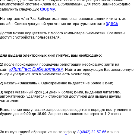
В этом разделе Вы можете получить бесплатный доступ к электронной
библиотечной системе
«ЛитРес: Библиотека»
. Для этого Вам необходимо
форму
заполнить следующую
.
На портале «ЛитРес: Библиотека» можно запрашивать книги и читать их
здесь
онлайн. Список доступной для чтения литературы смотрите
.
Доступ можно осуществить с любого компьютера библиотеки. Возможен
доступ с устройства пользователя.
Для выдачи электронных книг ЛитРес, вам необходимо:
1)
после прохождения процедуры регистрации необходимо зайти на
«ЛитРес: Библиотека
»
сайт
. Найти интересующую Вас электронную
книгу и убедиться, что в библиотеке есть экземпляр;
2)
нажать
«Заказать».
Одновременно выдается не более 3 книг;
3)
через указанный срок (14 дней и более) книга, выданная читателю,
автоматически удаляется и становится доступной для выдачи другим
читателям.
Выполнение поступивших запросов производится в порядке поступления в
будние дни
с 9.00 до 18.00.
Запросы выполняются в срок от 1-2 часов.
За консультацией обращаться по телефону:
8(4842) 22-57-66
или по