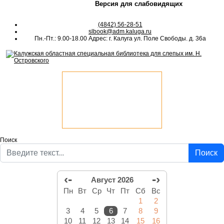
Версия для слабовидящих
(4842) 56-28-51
slbook@adm.kaluga.ru
Пн.-Пт.: 9.00-18.00 Адрес: г. Калуга ул. Поле Свободы. д. 36а
Поиск
Поиск
‹-
-›
Август 2026
Пн
Вт
Ср
Чт
Пт
Сб
Вс
1
2
3
4
5
6
7
8
9
10
11
12
13
14
15
16