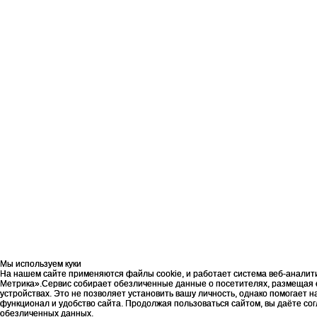
Мы используем куки
Мы используем куки
На нашем сайте применяются файлы cookie, и работает система веб-аналит
На нашем сайте применяются файлы cookie, и работает система веб-аналит
Метрика».Сервис собирает обезличенные данные о посетителях, размещая 
Метрика».Сервис собирает обезличенные данные о посетителях, размещая 
устройствах. Это не позволяет установить вашу личность, однако помогает 
устройствах. Это не позволяет установить вашу личность, однако помогает 
функционал и удобство сайта. Продолжая пользоваться сайтом, вы даёте со
функционал и удобство сайта. Продолжая пользоваться сайтом, вы даёте со
обезличенных данных.
обезличенных данных.