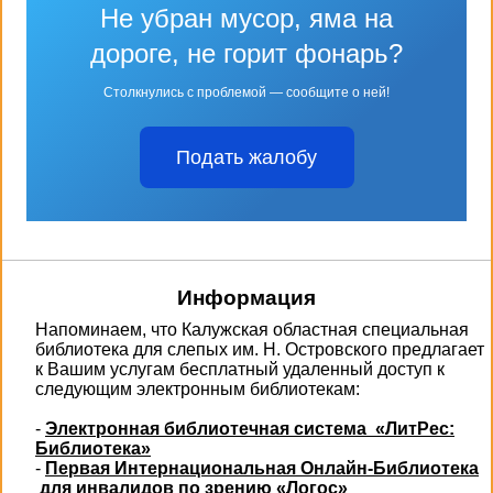
Не убран мусор, яма на
дороге, не горит фонарь?
Столкнулись с проблемой — сообщите о ней!
Подать жалобу
Информация
Напоминаем, что Калужская областная специальная
библиотека для слепых им. Н. Островского предлагает
к Вашим услугам бесплатный удаленный доступ к
следующим электронным библиотекам:
-
Электронная библиотечная система «ЛитРес:
Библиотека»
-
Первая Интернациональная Онлайн-Библиотека
для инвалидов по зрению «Логос»