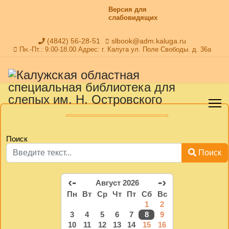
Версия для
слабовидящих
(4842) 56-28-51
slbook@adm.kaluga.ru
Пн.-Пт.: 9.00-18.00 Адрес: г. Калуга ул. Поле Свободы. д. 36а
Поиск
Поиск
‹-
-›
Август 2026
Пн
Вт
Ср
Чт
Пт
Сб
Вс
1
2
3
4
5
6
7
8
9
10
11
12
13
14
15
16